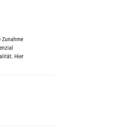
ne Zunahme
enzial
lität. Hier