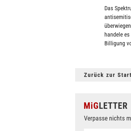
Das Spektr
antisemitis
überwiegend
handele es
Billigung 
Zurück zur Star
MiG
LETTER
Verpasse nichts m