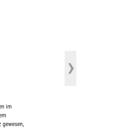
en im
rem
z gewesen,