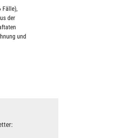
Fälle),
aus der
aftaten
ohnung und
tter: