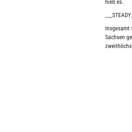
hieß es.
___STEADY
Insgesamt s
Sachsen ge
zweithöchst