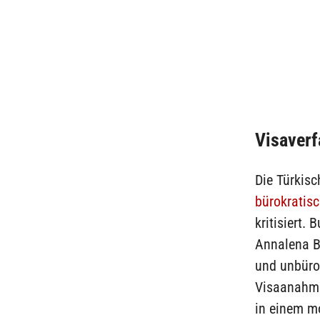
Visaverf
Die Türkis
bürokratis
kritisiert.
Annalena B
und unbüro
Visaanahmes
in einem m