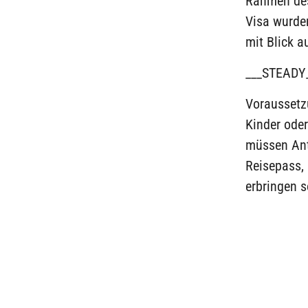
Rahmen des
Visa wurden
mit Blick a
___STEADY
Voraussetz
Kinder oder
müssen Ant
Reisepass,
erbringen s