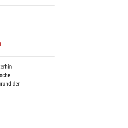
n
terhin
ische
grund der