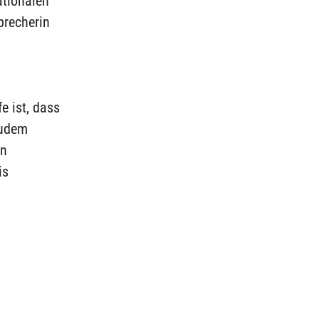
ationalen
precherin
 ist, dass
Zudem
en
is