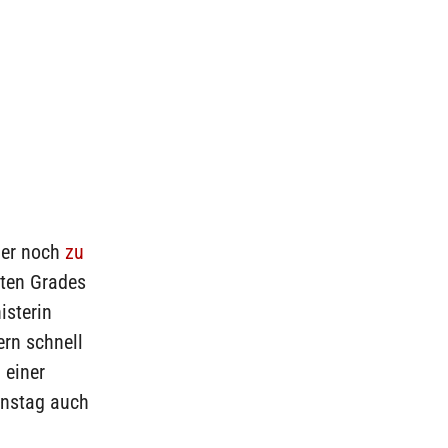
mer noch
zu
ten Grades
isterin
ern schnell
 einer
enstag auch