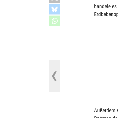
handele es 
Erdbebenop
Außerdem s