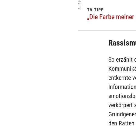
TV-TIPP
„Die Farbe meiner
Rassism
So erzählt 
Kommunikati
entkernte v
Informatio
emotionslo
verkörpert 
Grundgenerv
den Ratten