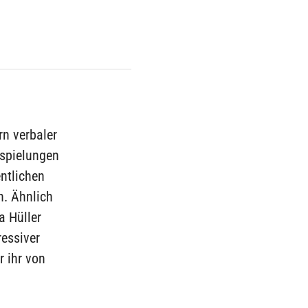
rn verbaler
nspielungen
entlichen
n. Ähnlich
a Hüller
ressiver
r ihr von