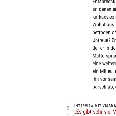
Entsprechun
an denen er
kafkaesken 
Wohnhaus fo
betrogen od
Untreue? Er
der er in de
Mutterspra
eine weiter
ein Milieu,
ihn vor se
barsch ab; 
SIEHE AUCH
INTERVIEW MIT VISAR 
„Es gibt sehr vie