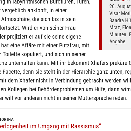
g in labyrinthischen Bürofluren, Türen,
20. Augus
 vergeblich anklopft, in einer
Visar Mori
Atmosphäre, die sich bis in sein
Sandra Hü
rtsetzt. Wird er von seiner Frau
Mraz, Flon
Minuten. 
er projiziert er auf sie seine eigene
Angabe.
 hat eine Affäre mit einer Putzfrau, mit
r Toilette kopuliert, und sich in seiner
che unterhalten kann. Mit ihr bekommt Xhafers prekäre 
e Facette, denn sie steht in der Hierarchie ganz unten, re
 mit dem Xhafer nicht in Verbindung gebracht werden will
inen Kollegen bei Behördenproblemen um Hilfe, dann wimm
er will vor anderen nicht in seiner Muttersprache reden.
MORINA
l Verlogenheit im Umgang mit Rassismus“