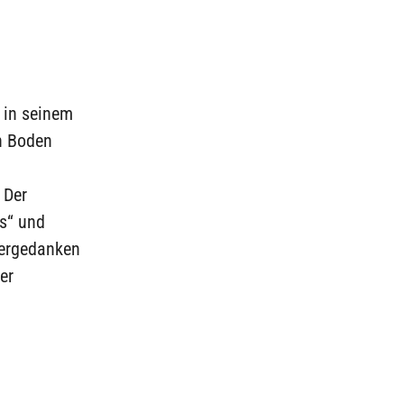
 in seinem
n Boden
 Der
ns“ und
ntergedanken
er