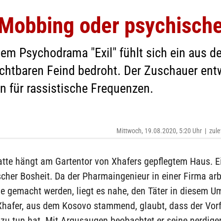
 Mobbing oder psychisch
dem Psychodrama "Exil" fühlt sich ein aus
chtbaren Feind bedroht. Der Zuschauer ent
n für rassistische Frequenzen.
Mittwoch, 19.08.2020, 5:20 Uhr
|
zule
atte hängt am Gartentor von Xhafers gepflegtem Haus. E
cher Bosheit. Da der Pharmaingenieur in einer Firma arbe
e gemacht werden, liegt es nahe, den Täter in diesem U
Xhafer, aus dem Kosovo stammend, glaubt, dass der Vorf
zu tun hat. Mit Argusaugen beobachtet er seine nerdige