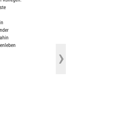
ste
in
ender
dahin
ienleben