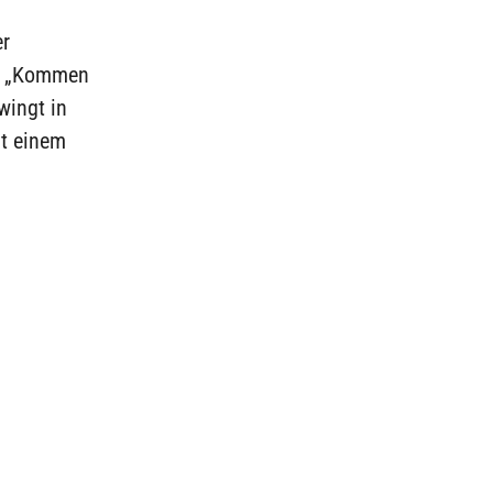
er
t. „Kommen
wingt in
it einem