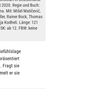
t 2020. Regie und Buch:
na. Mit: Mišel Matičević,
ller, Rainer Bock, Thomas
ja Kodheli. Länge: 121
FSK: ab 12. FBW: keine
Gefühlslage
präsentiert
. Fragt sie
elt er sie