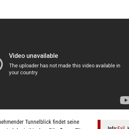
nehmender Tunnelblick findet seine
Info:
Exil
. 