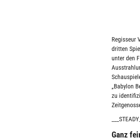
Regisseur 
dritten Sp
unter den F
Ausstrahlu
Schauspiel
„Babylon Be
zu identifi
Zeitgenosse
___STEADY
Ganz fei