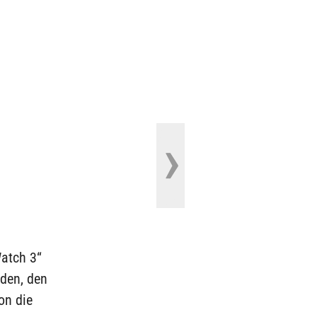
Watch 3“
rden, den
on die