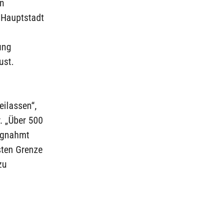
en
n Hauptstadt
ung
ust.
eilassen“,
. „Über 500
lagnahmt
sten Grenze
zu