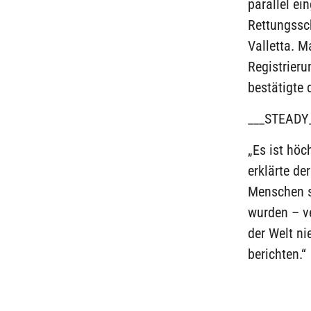
parallel ei
Rettungssch
Valletta. M
Registrieru
bestätigte 
___STEADY
„Es ist höc
erklärte de
Menschen s
wurden – ve
der Welt n
berichten.“