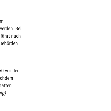
um
werden. Bei
 fährt nach
 Behörden
50 vor der
nachdem
hatten.
ig)