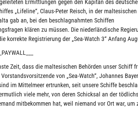
ngeleiteten Ermittlungen gegen den Kapitän des deutsch
iffes „Lifeline“, Claus-Peter Reisch, in der maltesische
alta gab an, bei den beschlagnahmten Schiffen
ngsfragen klären zu müssen. Die niederländische Regier
die korrekte Registrierung der „Sea-Watch 3“ Anfang Aug
_PAYWALL___
hste Zeit, dass die maltesischen Behörden unser Schiff fr
r Vorstandsvorsitzende von „Sea-Watch“, Johannes Bayer
ind im Mittelmeer ertrunken, seit unsere Schiffe besch
rmutlich viele mehr, von deren Schicksal an der tödlich
iemand mitbekommen hat, weil niemand vor Ort war, um 