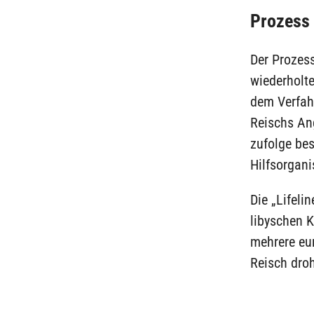
Prozess 
Der Prozes
wiederholte
dem Verfahr
Reischs An
zufolge bes
Hilfsorgani
Die „Lifeli
libyschen K
mehrere eur
Reisch droh