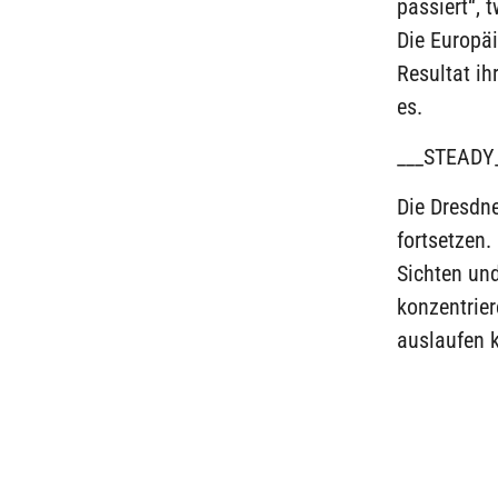
passiert“, t
Die Europäi
Resultat ih
es.
___STEADY
Die Dresdne
fortsetzen.
Sichten un
konzentrier
auslaufen 