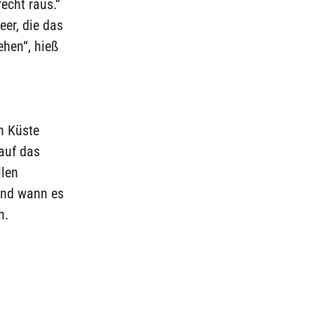
recht raus.“
eer, die das
ehen“, hieß
en Küste
 auf das
llen
 und wann es
n.