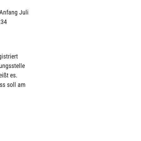
 Anfang Juli
234
istriert
ungsstelle
eißt es.
ss soll am