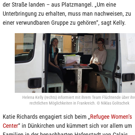
der Straße landen – aus Platzmangel. „Um eine
Unterbringung zu erhalten, muss man nachweisen, zu
einer verwundbaren Gruppe zu gehören“, sagt Kelly.
Helena Kelly (rechts) informiert mit ihrem Team Flüchtende über ihr
rechtlichen Möglichkeiten in Frankreich. © Niklas Golitschek
Katie Richards engagiert sich beim „
Refugee Women’s
Center
“ in Dünkirchen und kümmert sich vor allem um
Familien in der benachbarten Hafenstadt von Calais.