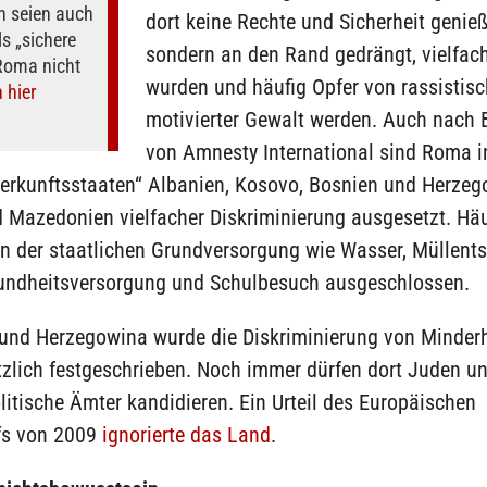
n seien auch
dort keine Rechte und Sicherheit genieß
ls „sichere
sondern an den Rand gedrängt, vielfach
 Roma nicht
wurden und häufig Opfer von rassistisc
 hier
motivierter Gewalt werden. Auch nach 
von Amnesty International sind Roma i
Herkunftsstaaten“ Albanien, Kosovo, Bosnien und Herzeg
d Mazedonien vielfacher Diskriminierung ausgesetzt. Hä
on der staatlichen Grundversorgung wie Wasser, Müllent
undheitsversorgung und Schulbesuch ausgeschlossen.
 und Herzegowina wurde die Diskriminierung von Minder
tzlich festgeschrieben. Noch immer dürfen dort Juden 
olitische Ämter kandidieren. Ein Urteil des Europäischen
fs von 2009
ignorierte das Land
.