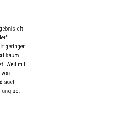
gebnis oft
det“
it geringer
hat kaum
t. Weil mit
n von
nd auch
erung ab.