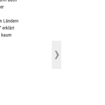
er
n Ländern
 erklärt
n kaum