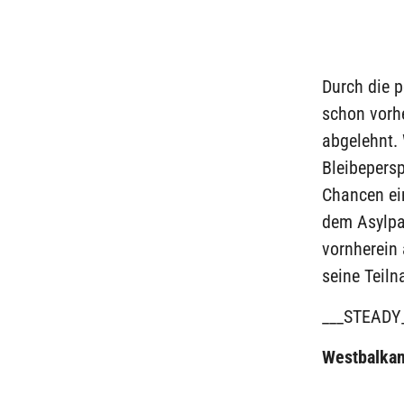
Durch die p
schon vorhe
abgelehnt. 
Bleibepersp
Chancen ein
dem Asylpak
vornherein
seine Teiln
___STEADY
Westbalkan