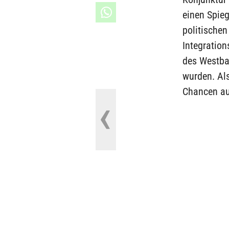
einen Spieg
politische
Integratio
des Westbal
wurden. Al
Chancen auf