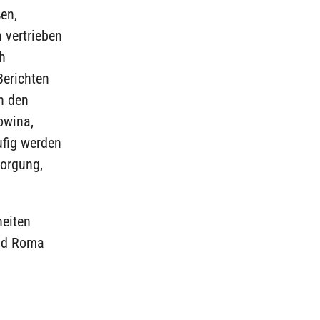
en,
 vertrieben
h
Berichten
n den
owina,
ufig werden
sorgung,
heiten
und Roma