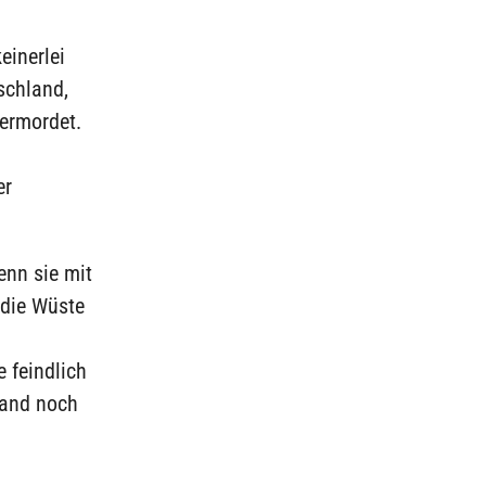
einerlei
schland,
ermordet.
er
enn sie mit
 die Wüste
 feindlich
Land noch