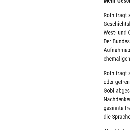
Mehr Gesc
Roth fragt
Geschichts
West- und 
Der Bundes
Aufnahmepol
ehemaligen
Roth fragt 
oder getren
Gobi abges
Nachdenken,
gesinnte f
die Sprach