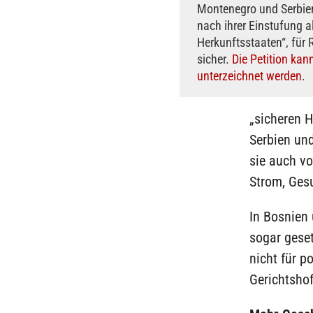
Montenegro und Serbie
nach ihrer Einstufung a
Herkunftsstaaten“, für
sicher.
Die Petition kann
unterzeichnet werden
.
„sicheren 
Serbien un
sie auch v
Strom, Ges
In Bosnien
sogar gese
nicht für p
Gerichtsho