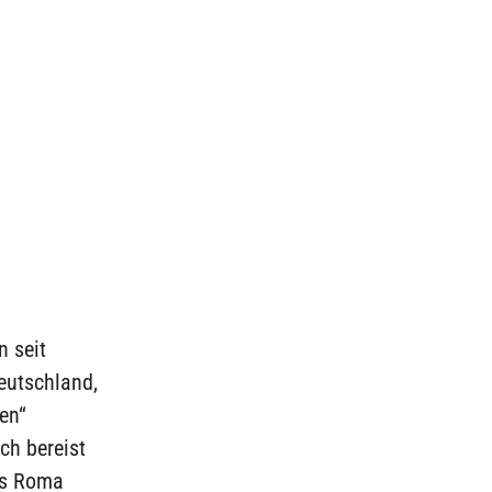
n seit
eutschland,
ten“
ch bereist
ss Roma