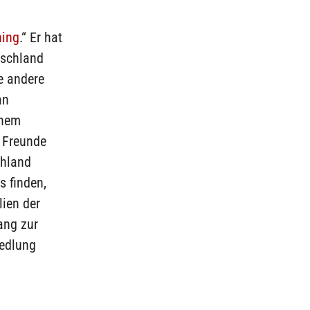
ing
.“ Er hat
tschland
e andere
an
inem
e Freunde
chland
s finden,
ien der
ang zur
iedlung