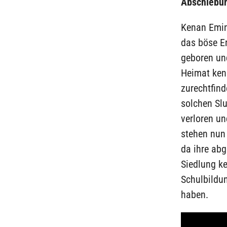
Abschiebun
Kenan Emin
das böse E
geboren un
Heimat ken
zurechtfind
solchen Slu
verloren un
stehen nun 
da ihre ab
Siedlung k
Schulbildu
haben.