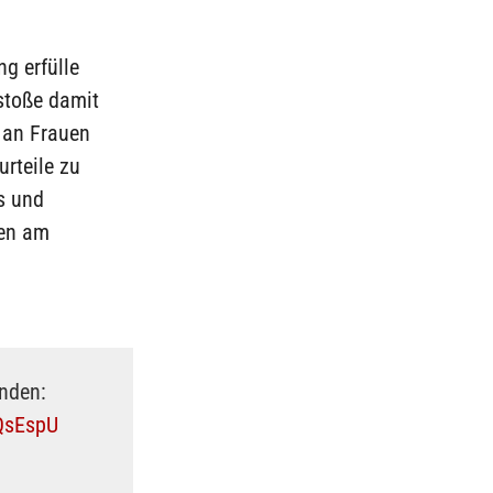
g erfülle
stoße damit
 an Frauen
rteile zu
s und
ben am
inden:
8QsEspU