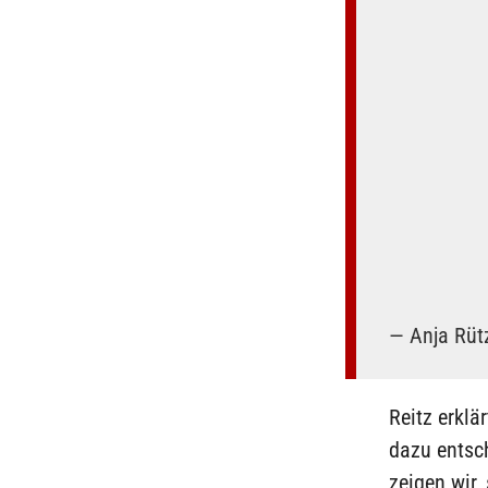
— Anja Rüt
Reitz erklä
dazu entsc
zeigen wir,