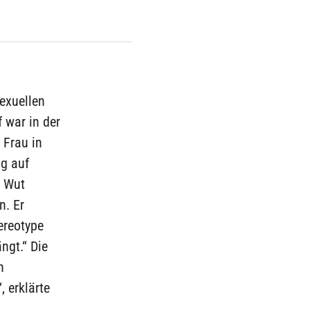
sexuellen
f war in der
 Frau in
ag auf
d Wut
n. Er
ereotype
ngt.“ Die
n
 erklärte