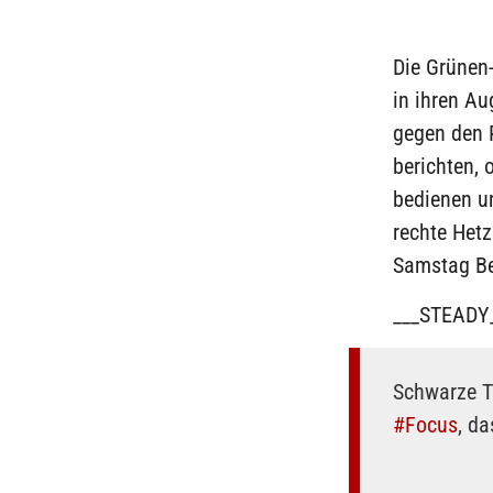
Die Grünen-
in ihren A
gegen den 
berichten, 
bedienen u
rechte Hetz
Samstag Be
___STEADY
Schwarze Ta
#Focus
, d