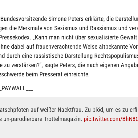
Bundesvorsitzende Simone Peters erklärte, die Darstellun
ugen die Merkmale von Sexismus und Rassismus und ver
Pressekodex. „Kann man nicht über sexualisierte Gewalt
ohne dabei auf frauenverachtende Weise altbekannte Voru
nd durch eine rassistische Darstellung Rechtspopulismu
e zu verstärken?“, sagte Peters, die nach eigenen Anga
schwerde beim Presserat einreichte.
_PAYWALL___
tschpfoten auf weißer Nacktfrau. Zu blöd, um es zu erf
as un-parodierbare Trottelmagazin.
pic.twitter.com/BhN