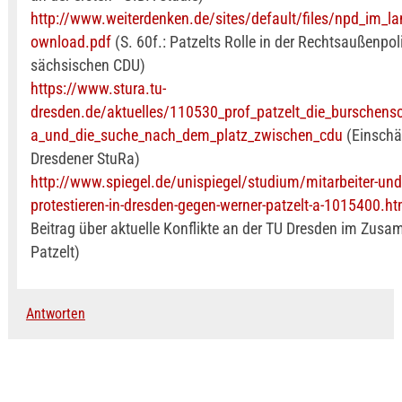
http://www.weiterdenken.de/sites/default/files/npd_im_l
ownload.pdf
(S. 60f.: Patzelts Rolle in der Rechtsaußenpoli
sächsischen CDU)
https://www.stura.tu-
dresden.de/aktuelles/110530_prof_patzelt_die_burschensc
a_und_die_suche_nach_dem_platz_zwischen_cdu
(Einschä
Dresdener StuRa)
http://www.spiegel.de/unispiegel/studium/mitarbeiter-und
protestieren-in-dresden-gegen-werner-patzelt-a-1015400.ht
Beitrag über aktuelle Konflikte an der TU Dresden im Zu
Patzelt)
Antworten