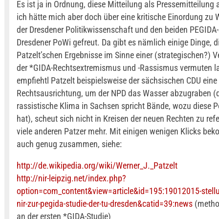
Es ist ja in Ordnung, diese Mitteilung als Pressemitteilung 
ich hätte mich aber doch über eine kritische Einordung zu W
der Dresdener Politikwissenschaft und den beiden PEGIDA-
Dresdener PoWi gefreut. Da gibt es nämlich einige Dinge, di
Patzelt’schen Ergebnisse im Sinne einer (strategischen?)
der *GIDA-Rechtsextremismus und -Rassismus vermuten l
empfiehtl Patzelt beispielsweise der sächsischen CDU eine 
Rechtsausrichtung, um der NPD das Wasser abzugraben (
rassistische Klima in Sachsen spricht Bände, wozu diese Po
hat), scheut sich nicht in Kreisen der neuen Rechten zu ref
viele anderen Patzer mehr. Mit einigen wenigen Klicks b
auch genug zusammen, siehe:
http://de.wikipedia.org/wiki/Werner_J._Patzelt
http://nir-leipzig.net/index.php?
option=com_content&view=article&id=195:19012015-stel
nir-zur-pegida-studie-der-tu-dresden&catid=39:news
(method
an der ersten *GIDA-Studie)