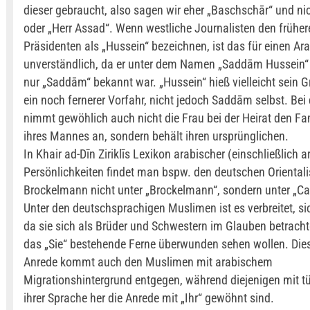
dieser gebraucht, also sagen wir eher „Baschschār“ und ni
oder „Herr Assad“. Wenn westliche Journalisten den früher
Präsidenten als „Hussein“ bezeichnen, ist das für einen Ar
unverständlich, da er unter dem Namen „Saddām Hussein“ 
nur „Saddām“ bekannt war. „Hussein“ hieß vielleicht sein G
ein noch fernerer Vorfahr, nicht jedoch Saddām selbst. Bei
nimmt gewöhlich auch nicht die Frau bei der Heirat den F
ihres Mannes an, sondern behält ihren ursprünglichen.
In Khair ad-Dīn Ziriklīs Lexikon arabischer (einschließlich a
Persönlichkeiten findet man bspw. den deutschen Orientali
Brockelmann nicht unter „Brockelmann“, sondern unter „Car
Unter den deutschsprachigen Muslimen ist es verbreitet, si
da sie sich als Brüder und Schwestern im Glauben betrach
das „Sie“ bestehende Ferne überwunden sehen wollen. Die
Anrede kommt auch den Muslimen mit arabischem
Migrationshintergrund entgegen, während diejenigen mit t
ihrer Sprache her die Anrede mit „Ihr“ gewöhnt sind.