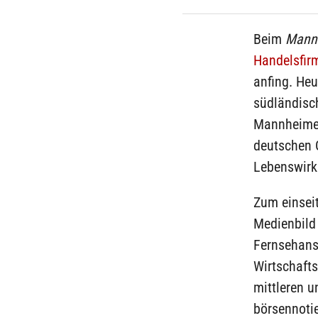
Beim
Mann
Handelsfir
anfing. Heu
südländisch
Mannheimer 
deutschen G
Lebenswirk
Zum einseit
Medienbild 
Fernsehanst
Wirtschafts
mittleren u
börsennotie