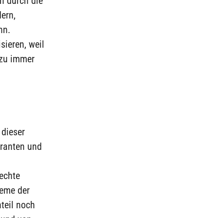
on durch die
ern,
nn.
sieren, weil
ezu immer
dieser
granten und
echte
leme der
teil noch