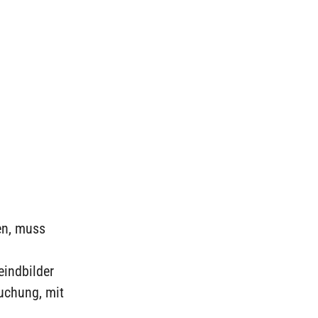
en, muss
eindbilder
uchung, mit