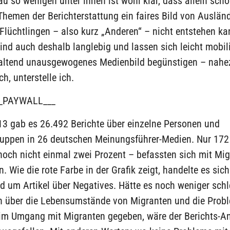
au so wenigen unter ihnen ist wohl klar, dass allein sch
Themen der Berichterstattung ein faires Bild von Ausländ
Flüchtlingen – also kurz „Anderen“ – nicht entstehen ka
sind auch deshalb langlebig und lassen sich leicht mobili
haltend unausgewogenes Medienbild begünstigen – nah
h, unterstelle ich.
_PAYWALL___
13 gab es 26.492 Berichte über einzelne Personen und
uppen in 26 deutschen Meinungsführer-Medien. Nur 172 
noch nicht einmal zwei Prozent – befassten sich mit Mi
n. Wie die rote Farbe in der Grafik zeigt, handelte es sich
d um Artikel über Negatives. Hätte es noch weniger schl
n über die Lebensumstände von Migranten und die Prob
im Umgang mit Migranten gegeben, wäre der Berichts-An