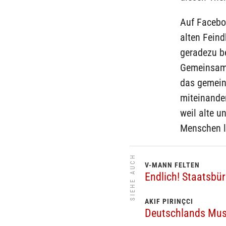
Auf Faceboo
alten Feind
geradezu be
Gemeinsamk
das gemein
miteinande
weil alte u
Menschen l
SIEHE AUCH
V-MANN FELTEN
Endlich! Staatsbü
AKIF PIRINÇCI
Deutschlands Mus