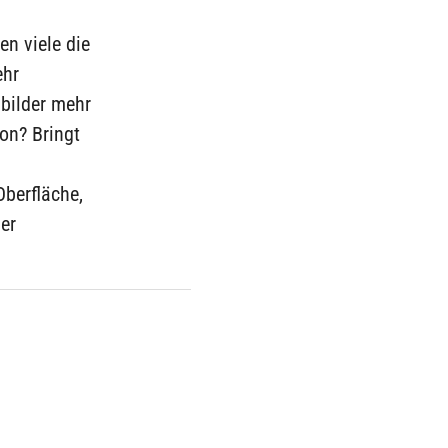
en viele die
ehr
dbilder mehr
on? Bringt
Oberfläche,
er