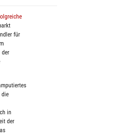
folgreiche
markt
ndler für
am
 der
e
amputiertes
 die
ch in
it der
das