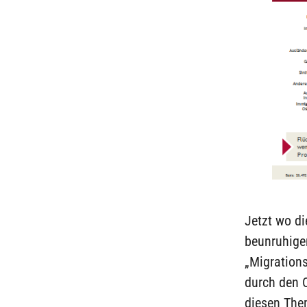
Jetzt wo d
beunruhigen
„Migrations
durch den 
diesen The