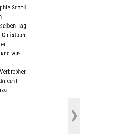
phie Scholl
n
 selben Tag
e Christoph
ter
, und wie
 Verbrecher
Unrecht
azu