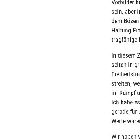
Vorbilder h
sein, aber 
dem Bösen z
Haltung Ein
tragfähige 
In diesem 
selten in g
Freiheitstr
streiten, w
im Kampf un
Ich habe es
gerade für 
Werte waren
Wir haben v