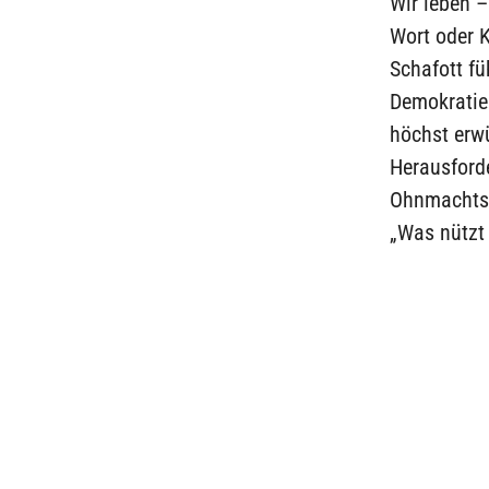
Wir leben –
Wort oder K
Schafott fü
Demokratie
höchst erw
Herausforde
Ohnmachtse
„Was nützt 