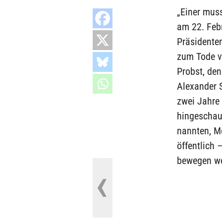
„Einer muss
am 22. Febr
Präsidente
zum Tode ve
Probst, den
Alexander S
zwei Jahre 
hingeschaut
nannten, M
öffentlich 
bewegen wo