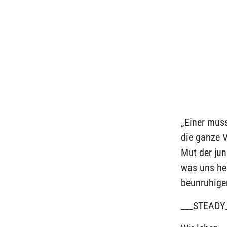
„Einer muss
die ganze 
Mut der jun
was uns he
beunruhige
___STEADY