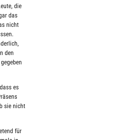
eute, die
gar das
as nicht
issen.
derlich,
in den
r gegeben
 dass es
Präsens
b sie nicht
etend für