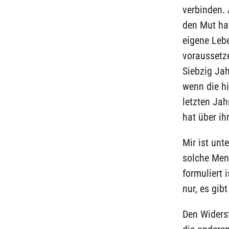
verbinden.
den Mut hat
eigene Leb
voraussetz
Siebzig Jah
wenn die h
letzten Ja
hat über i
Mir ist unt
solche Men
formuliert 
nur, es gib
Den Widerst