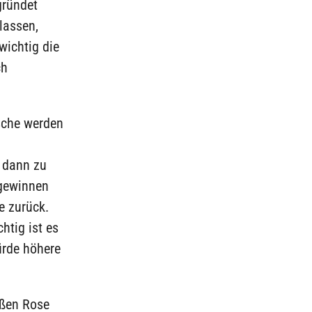
gründet
lassen,
wichtig die
ch
sche werden
h dann zu
 gewinnen
e zurück.
htig ist es
ürde höhere
ißen Rose