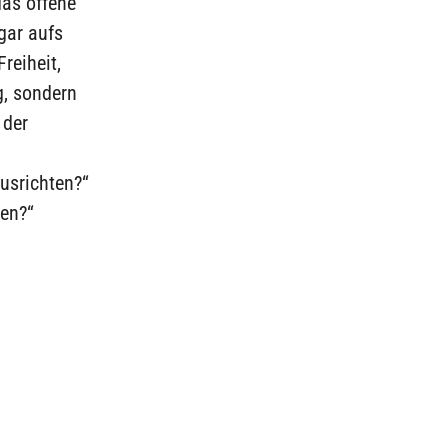
das offene
gar aufs
reiheit,
, sondern
 der
usrichten?“
hen?“