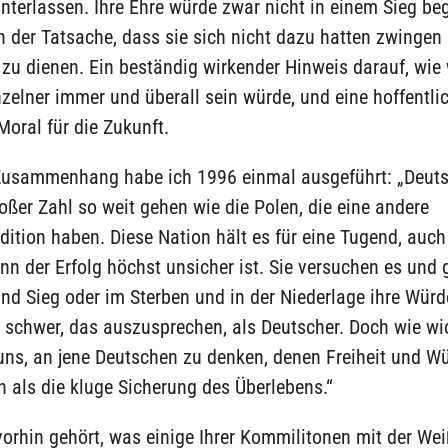
interlassen. Ihre Ehre würde zwar nicht in einem Sieg be
in der Tatsache, dass sie sich nicht dazu hatten zwingen 
u dienen. Ein beständig wirkender Hinweis darauf, wie 
zelner immer und überall sein würde, und eine hoffentli
Moral für die Zukunft.
Zusammenhang habe ich 1996 einmal ausgeführt: „Deut
roßer Zahl so weit gehen wie die Polen, die eine andere
adition haben. Diese Nation hält es für eine Tugend, auc
enn der Erfolg höchst unsicher ist. Sie versuchen es und
d Sieg oder im Sterben und in der Niederlage ihre Würd
 schwer, das auszusprechen, als Deutscher. Doch wie wic
uns, an jene Deutschen zu denken, denen Freiheit und W
 als die kluge Sicherung des Überlebens.“
orhin gehört, was einige Ihrer Kommilitonen mit der We