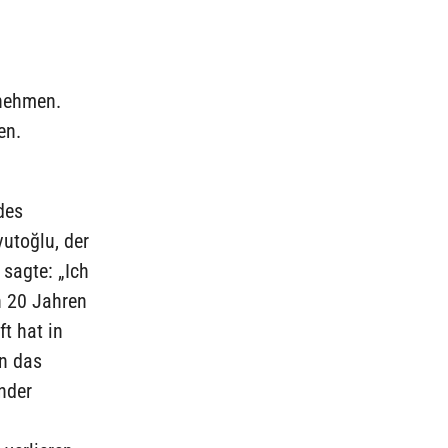
lnehmen.
en.
des
utoğlu, der
sagte: „Ich
h 20 Jahren
t hat in
n das
nder