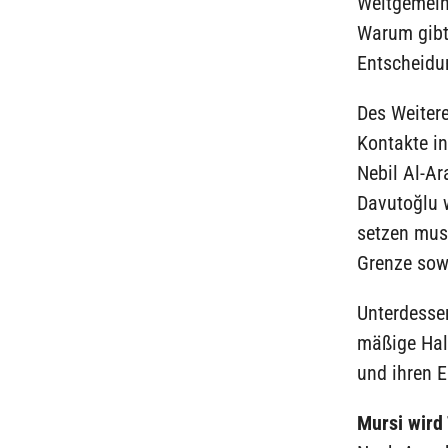
Weltgemeins
Warum gibt
Entscheidun
Des Weitere
Kontakte in
Nebil Al-A
Davutoğlu w
setzen mus
Grenze sowi
Unterdesse
mäßige Halt
und ihren E
Mursi wird