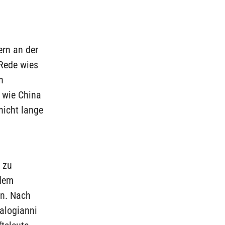
ern an der
 Rede wies
n
 wie China
nicht lange
 zu
 dem
n. Nach
alogianni