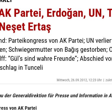
K Partei, Erdoğan, UN, T
 Neşet Ertaş
: Parteikongress von AK Partei; UN verliert
en; Schwiegermutter von Bağış gestorben; 
ff: “Gül’s sind wahre Freunde”; Abschied von
schlag in Tunceli
Mittwoch, 26.09.2012, 12:23 Uhr
|
zule
u der Generaldirektion für Presse und Information in 
ress von AK Partei