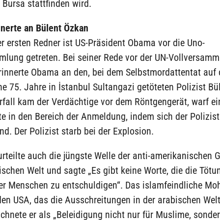
Bursa stattfinden wird.
nerte an Bülent Özkan
er ersten Redner ist US-Präsident Obama vor die Uno-
mlung getreten. Bei seiner Rede vor der UN-Vollversamm
rinnerte Obama an den, bei dem Selbstmordattentat auf 
e 75. Jahre in İstanbul Sultangazi getöteten Polizist Bü
fall kam der Verdächtige vor dem Röntgengerät, warf ei
 in den Bereich der Anmeldung, indem sich der Polizist
d. Der Polizist starb bei der Explosion.
teilte auch die jüngste Welle der anti-amerikanischen G
schen Welt und sagte „Es gibt keine Worte, die die Tötu
er Menschen zu entschuldigen“. Das islamfeindliche M
den USA, das die Ausschreitungen in der arabischen Wel
ichnete er als „Beleidigung nicht nur für Muslime, sonde