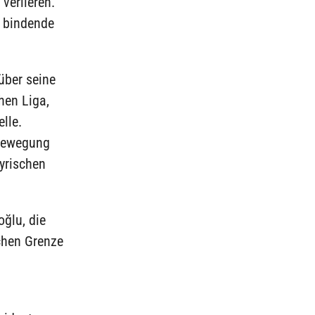
verlieren.
 bindende
über seine
hen Liga,
lle.
 Bewegung
yrischen
ğlu, die
schen Grenze