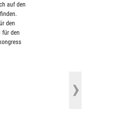
ich auf den
finden.
ür den
 für den
ikongress