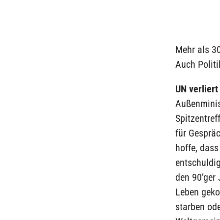
Mehr als 3
Auch Polit
UN verliert
Außenminis
Spitzentref
für Gesprä
hoffe, dass
entschuldig
den 90’ger
Leben geko
starben ode