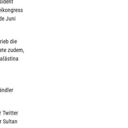
sident
eikongress
de Juni
rieb die
tete zudem,
Palästina
ändler
 Twitter
r Sultan