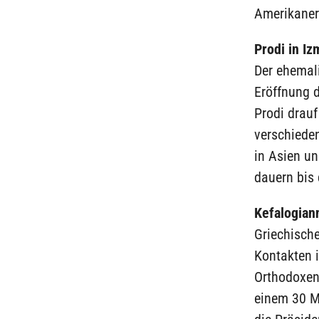
Amerikaner
Prodi in Iz
Der ehemali
Eröffnung d
Prodi drauf
verschiede
in Asien un
dauern bis 
Kefalogiann
Griechisch
Kontakten 
Orthodoxen
einem 30 M