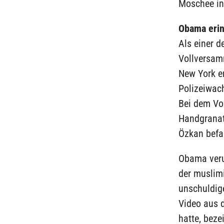
Moschee in 
Obama erin
Als einer d
Vollversam
New York e
Polizeiwach
Bei dem Vor
Handgranate
Özkan befan
Obama verur
der muslimi
unschuldig
Video aus 
hatte, beze