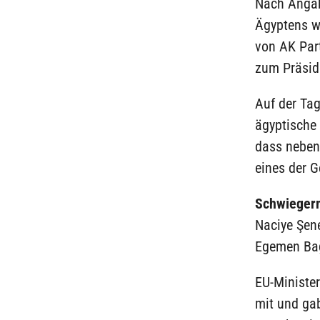
Nach Angab
Ägyptens w
von AK Par
zum Präsid
Auf der Tag
ägyptische 
dass neben 
eines der 
Schwiegerm
Naciye Şene
Egemen Bağ
EU-Minister
mit und ga