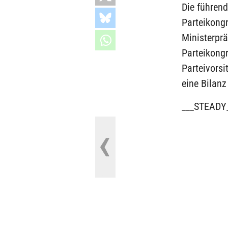
Die führend
Parteikongr
Ministerprä
Parteikongr
Parteivorsi
eine Bilanz
___STEADY