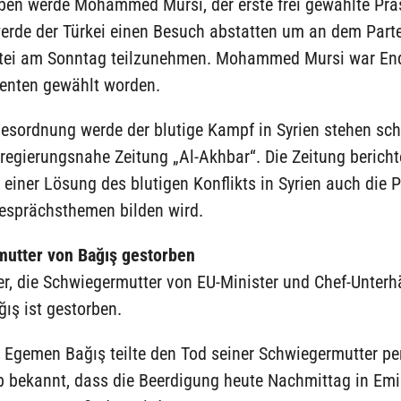
en werde Mohammed Mursi, der erste frei gewählte Prä
erde der Türkei einen Besuch abstatten um an dem Part
tei am Sonntag teilzunehmen. Mohammed Mursi war En
enten gewählt worden.
esordnung werde der blutige Kampf in Syrien stehen sch
regierungsnahe Zeitung „Al-Akhbar“. Die Zeitung berich
einer Lösung des blutigen Konflikts in Syrien auch die 
Gesprächsthemen bilden wird.
utter von Bağış gestorben
r, die Schwiegermutter von EU-Minister und Chef-Unterh
ış ist gestorben.
 Egemen Bağış teilte den Tod seiner Schwiegermutter per
b bekannt, dass die Beerdigung heute Nachmittag in Emi