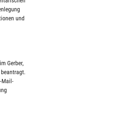
entarischen
fenlegung
tionen und
im Gerber,
 beantragt.
-Mail-
ung