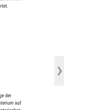
tet.
ge der
sterium auf