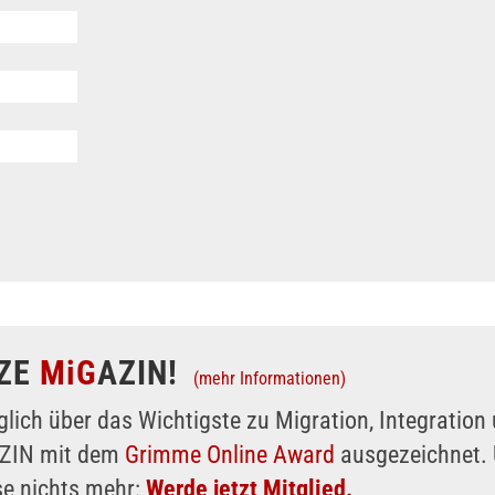
ZE
MiG
AZIN!
(mehr Informationen)
glich über das Wichtigste zu Migration, Integratio
AZIN mit dem
Grimme Online Award
ausgezeichnet. 
se nichts mehr:
Werde jetzt Mitglied.