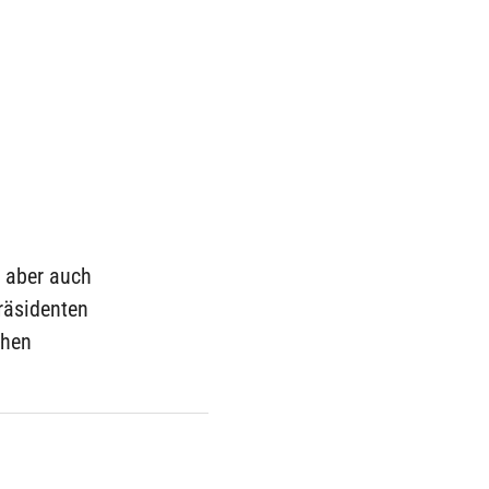
r aber auch
räsidenten
chen