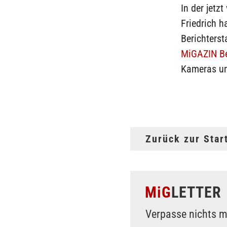
In der jet
Friedrich h
Berichterst
MiGAZIN Be
Kameras un
Zurück zur Star
MiG
LETTER
Verpasse nichts m