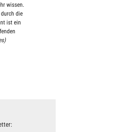
hr wissen.
 durch die
t ist ein
ufenden
es)
tter: