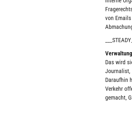
interne Or
Fragerechts
von Emails
Abmachunge
___STEADY
Verwaltungs
Das wird s
Journalist,
Daraufhin h
Verkehr off
gemacht, G