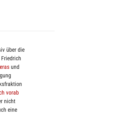
iv über die
 Friedrich
eras
und
ügung
ksfraktion
ch vorab
r nicht
uch eine