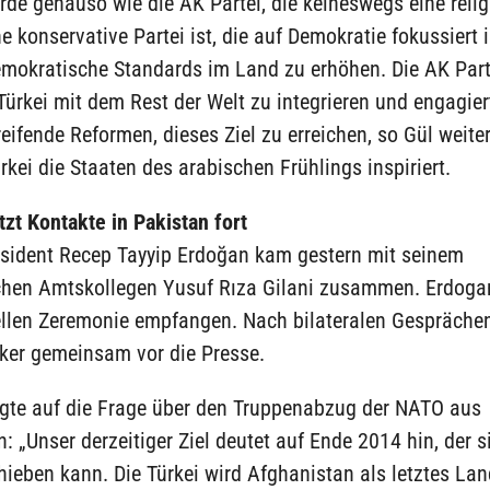
de genauso wie die AK Partei, die keineswegs eine relig
e konservative Partei ist, die auf Demokratie fokussiert 
emokratische Standards im Land zu erhöhen. Die AK Part
ürkei mit dem Rest der Welt zu integrieren und engagiert
reifende Reformen, dieses Ziel zu erreichen, so Gül weite
rkei die Staaten des arabischen Frühlings inspiriert.
zt Kontakte in Pakistan fort
äsident Recep Tayyip Erdoğan kam gestern mit seinem
chen Amtskollegen Yusuf Rıza Gilani zusammen. Erdoga
iellen Zeremonie empfangen. Nach bilateralen Gesprächen
iker gemeinsam vor die Presse.
gte auf die Frage über den Truppenabzug der NATO aus
: „Unser derzeitiger Ziel deutet auf Ende 2014 hin, der s
ieben kann. Die Türkei wird Afghanistan als letztes Lan