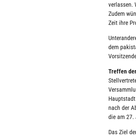
verlassen. 
Zudem wüns
Zeit ihre P
Unterander
dem pakist
Vorsitzend
Treffen de
Stellvertre
Versammlun
Hauptstadt
nach der Ab
die am 27. 
Das Ziel de