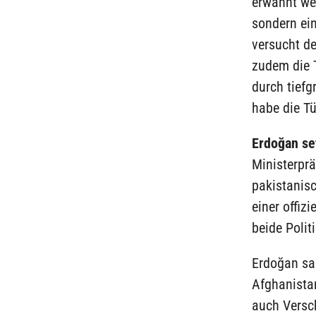
erwähnt wer
sondern ein
versucht d
zudem die T
durch tiefg
habe die Tü
Erdoğan set
Ministerpr
pakistanis
einer offiz
beide Polit
Erdoğan sa
Afghanistan
auch Versch