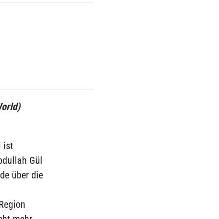
orld)
 ist
bdullah Gül
de über die
 Region