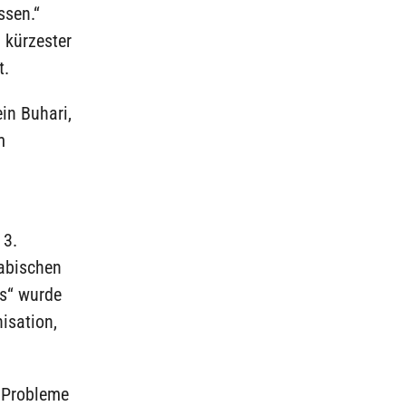
ssen.“
 kürzester
t.
in Buhari,
m
 3.
rabischen
s“ wurde
isation,
r Probleme