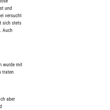
iöse
ist und
ei versucht
 sich stets
r. Auch
n wurde mit
 traten
ich aber
d