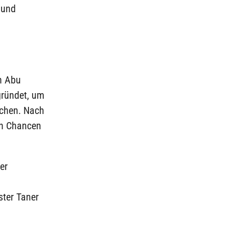
 und
n Abu
gründet, um
uchen. Nach
on Chancen
er
ster Taner