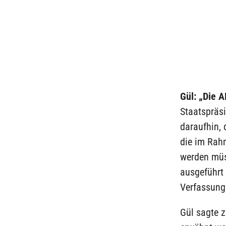
Gül: „Die A
Staatspräsi
daraufhin, 
die im Rah
werden müs
ausgeführt 
Verfassungs
Gül sagte 