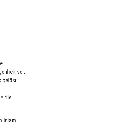
ne
enheit sei,
 gelöst
i
e die
m Islam