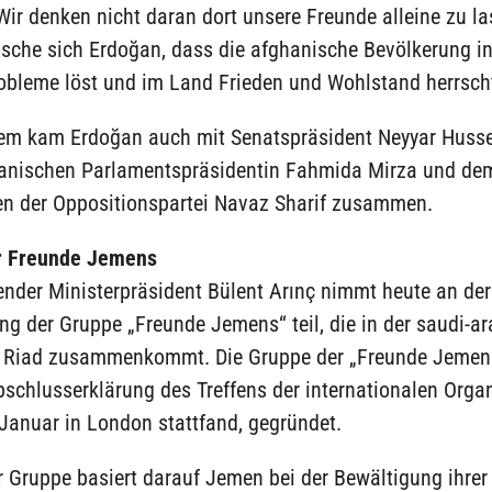
Wir denken nicht daran dort unsere Freunde alleine zu la
che sich Erdoğan, dass die afghanische Bevölkerung in
robleme löst und im Land Frieden und Wohlstand herrsch
em kam Erdoğan auch mit Senatspräsident Neyyar Husse
anischen Parlamentspräsidentin Fahmida Mirza und de
en der Oppositionspartei Navaz Sharif zusammen.
r Freunde Jemens
tender Ministerpräsident Bülent Arınç nimmt heute an der
g der Gruppe „Freunde Jemens“ teil, die in der saudi-a
 Riad zusammenkommt. Die Gruppe der „Freunde Jemen
schlusserklärung des Treffens der internationalen Organ
Januar in London stattfand, gegründet.
r Gruppe basiert darauf Jemen bei der Bewältigung ihre