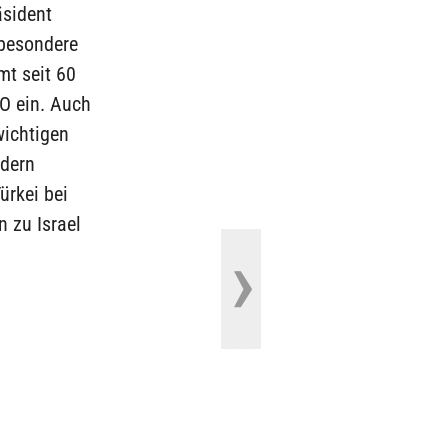
äsident
 besondere
mt seit 60
TO ein. Auch
wichtigen
ndern
ürkei bei
 zu Israel