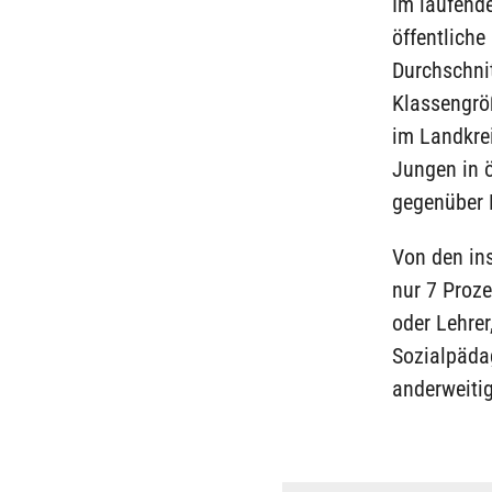
Im laufend
öffentliche
Durchschnit
Klassengröß
im Landkre
Jungen in ö
gegenüber
Von den in
nur 7 Proze
oder Lehrer
Sozialpäda
anderweiti