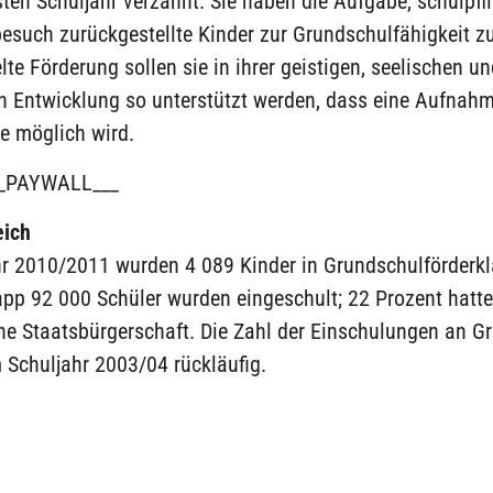
ten Schuljahr verzahnt. Sie haben die Aufgabe, schulpfl
such zurückgestellte Kinder zur Grundschulfähigkeit zu
lte Förderung sollen sie in ihrer geistigen, seelischen u
n Entwicklung so unterstützt werden, dass eine Aufnahm
e möglich wird.
_PAYWALL___
eich
hr 2010/2011 wurden 4 089 Kinder in Grundschulförderk
app 92 000 Schüler wurden eingeschult; 22 Prozent hatte
he Staatsbürgerschaft. Die Zahl der Einschulungen an G
m Schuljahr 2003/04 rückläufig.