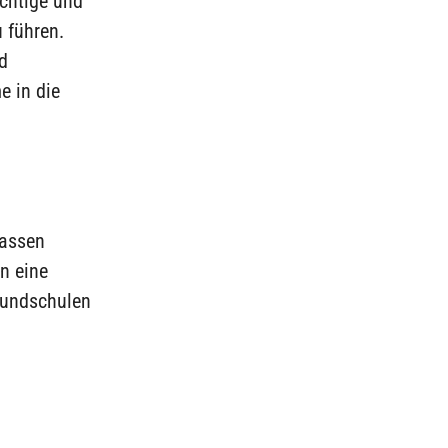
ichtige und
 führen.
nd
e in die
lassen
n eine
rundschulen