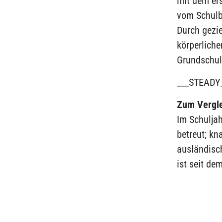
mit dem ers
vom Schulbe
Durch gezie
körperliche
Grundschul
___STEADY
Zum Vergl
Im Schulja
betreut; kn
ausländisc
ist seit de