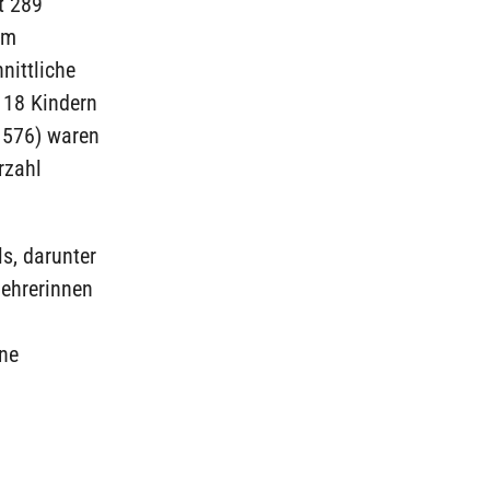
t 289
im
nittliche
 18 Kindern
 576) waren
rzahl
s, darunter
Lehrerinnen
ne