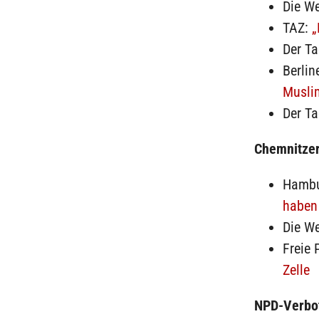
Die We
TAZ:
„
Der T
Berlin
Musli
Der T
Chemnitzer
Hambu
haben
Die We
Freie 
Zelle
NPD-Verbo