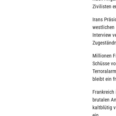
Zivilisten 
Irans Präs
westlichen
Interview v
Zugeständn
Millionen 
Schüsse vor
Terroralarm
bleibt ein f
Frankreich 
brutalen An
kaltblütig 
ein.