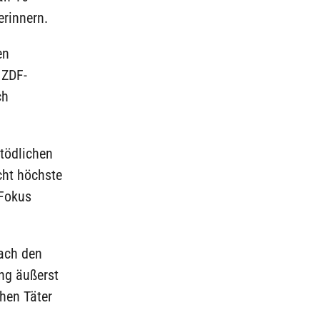
erinnern.
en
 ZDF-
ch
tödlichen
cht höchste
 Fokus
nach den
ing äußerst
chen Täter