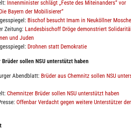
lt:
Innenminister schlägt „Feste des Miteinanders“ vor
Die Bayern der Mobilisierer“
agesspiegel:
Bischof besucht Imam in Neuköllner Mosch
er Zeitung:
Landesbischoff Dröge demonstriert Solidaritä
men und Juden
agesspiegel:
Drohnen statt Demokratie
 Brüder sollen NSU unterstützt haben
rger Abendblatt:
Brüder aus Chemnitz sollen NSU unters
lt:
Chemnitzer Brüder sollen NSU unterstützt haben
Presse:
Offenbar Verdacht gegen weitere Unterstützer de
t