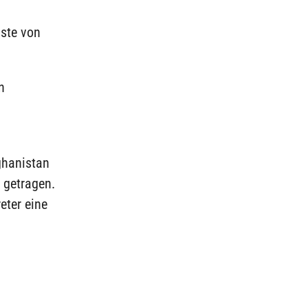
üste von
n
ghanistan
 getragen.
eter eine