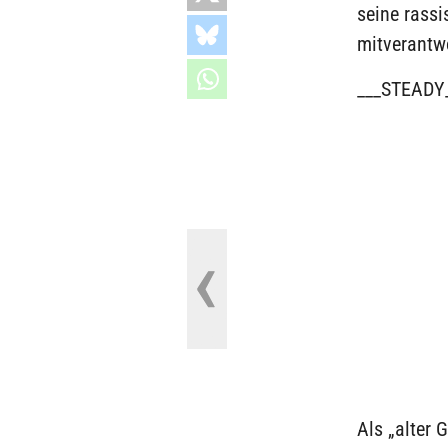
seine rassi
mitverantwo
___STEADY
Als „alter