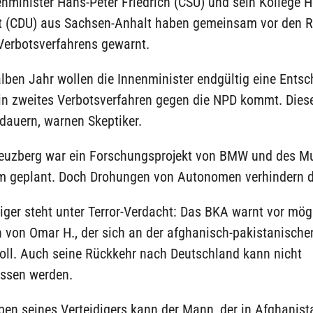
minister Hans-Peter Friedrich (CSU) und sein Kollege H
t (CDU) aus Sachsen-Anhalt haben gemeinsam vor den R
Verbotsverfahrens gewarnt.
lben Jahr wollen die Innenminister endgültig eine Ents
ein zweites Verbotsverfahren gegen die NPD kommt. Dies
dauern, warnen Skeptiker.
Kreuzberg war ein Forschungsprojekt von BMW und des 
 geplant. Doch Drohungen von Autonomen verhindern 
iger steht unter Terror-Verdacht: Das BKA warnt vor mög
 von Omar H., der sich an der afghanisch-pakistanische
soll. Auch seine Rückkehr nach Deutschland kann nicht
ssen werden.
en seines Verteidigers kann der Mann, der in Afghanist