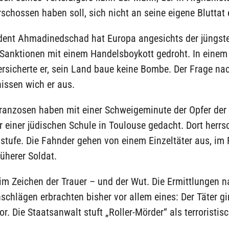
erschossen haben soll, sich nicht an seine eigene Bluttat 
ident Ahmadinedschad hat Europa angesichts der jüngst
 Sanktionen mit einem Handelsboykott gedroht. In einem
ersicherte er, sein Land baue keine Bombe. Der Frage na
issen wich er aus.
Franzosen haben mit einer Schweigeminute der Opfer der 
 einer jüdischen Schule in Toulouse gedacht. Dort herrs
stufe. Die Fahnder gehen von einem Einzeltäter aus, im
rüherer Soldat.
im Zeichen der Trauer – und der Wut. Die Ermittlungen 
schlägen erbrachten bisher vor allem eines: Der Täter g
vor. Die Staatsanwalt stuft „Roller-Mörder“ als terroristis