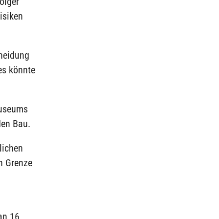
olger
isiken
cheidung
es könnte
Museums
den Bau.
lichen
n Grenze
an 16