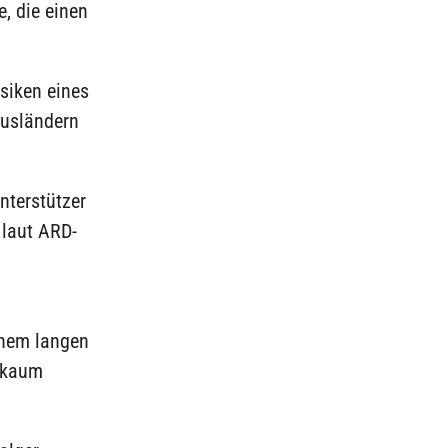
, die einen
siken eines
Ausländern
nterstützer
 laut ARD-
inem langen
e kaum