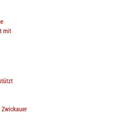
ee
t mit
tützt
r Zwickauer