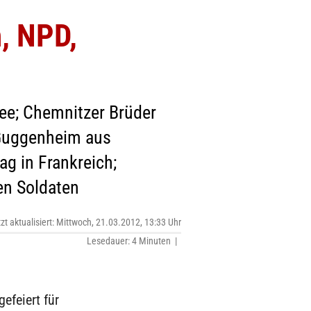
, NPD,
ee; Chemnitzer Brüder
 Guggenheim aus
ag in Frankreich;
en Soldaten
tzt aktualisiert: Mittwoch, 21.03.2012, 13:33 Uhr
Lesedauer: 4 Minuten |
efeiert für