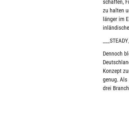
schaffen, F
zu halten 
länger im 
inländische
___STEADY
Dennoch bl
Deutschland
Konzept zur
genug. Als 
drei Branch