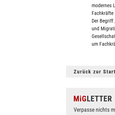
modernes La
Fachkräfte 
Der Begriff
und Migrati
Gesellschaf
um Fachkräf
Zurück zur Star
MiG
LETTER
Verpasse nichts m