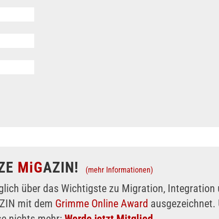
ZE
MiG
AZIN!
(mehr Informationen)
glich über das Wichtigste zu Migration, Integratio
AZIN mit dem
Grimme Online Award
ausgezeichnet. 
se nichts mehr:
Werde jetzt Mitglied.