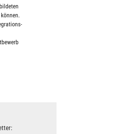
bildeten
u können.
egrations-
ttbewerb
tter: