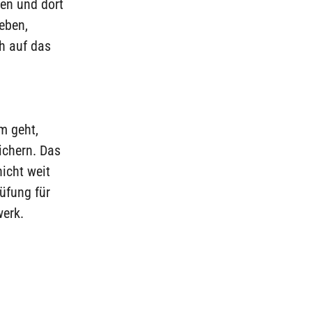
ren und dort
eben,
h auf das
m geht,
ichern. Das
icht weit
üfung für
werk.