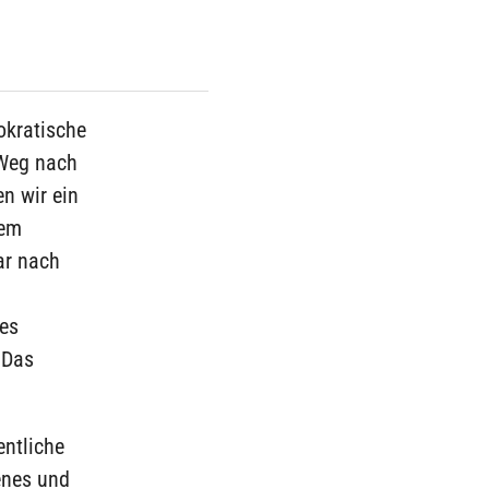
okratische
 Weg nach
n wir ein
dem
ar nach
ges
 Das
entliche
enes und