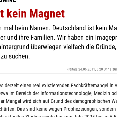
st kein Magnet
 mal beim Namen. Deutschland ist kein Magn
r und ihre Familien. Wir haben ein Imagepro
intergrund überwiegen vielfach die Gründe,
 zu suchen.
Freitag, 24.06.2011, 8:28 Uhr
|
zul
es derzeit einen real existierenden Fachkräftemangel in v
twa im Bereich der Informationstechnologie, Medizin od
eser Mangel wird sich auf Grund des demographischen W
chärfen. Das sind keine wagen Prophezeiungen, sondern 
h aktuellen Studien werde bis zum Jahr 2025 bis zu 6,5