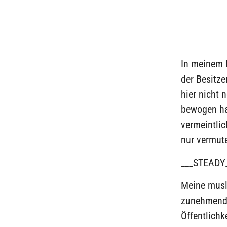
In meinem F
der Besitze
hier nicht 
bewogen hat
vermeintli
nur vermut
___STEADY
Meine musl
zunehmende
Öffentlichk