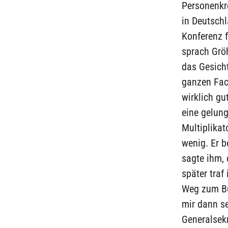
Personenkr
in Deutschl
Konferenz 
sprach Gröh
das Gesicht
ganzen Face
wirklich gu
eine gelung
Multiplika
wenig. Er b
sagte ihm, 
später traf
Weg zum Bun
mir dann se
Generalsekr