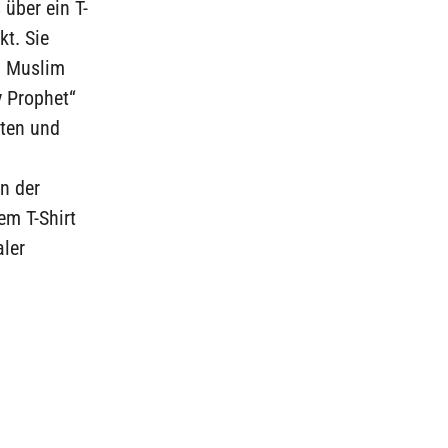
über ein T-
t. Sie
’m Muslim
y Prophet“
sten und
n der
em T-Shirt
aler