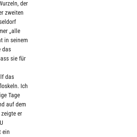
urzeln, der
er zweiten
seldorf
mer „alle
ht in seinem
e das
ass sie für
lf das
loskeln. Ich
nige Tage
und auf dem
zeigte er
DU
 ein