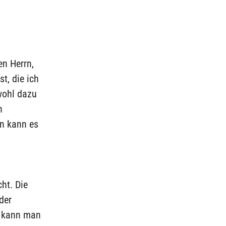
en Herrn,
t, die ich
wohl dazu
n
an kann es
ht. Die
der
e kann man