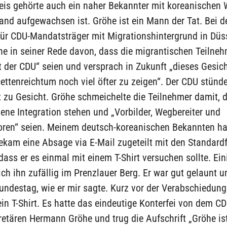
eis gehörte auch ein naher Bekannter mit koreanischen W
and aufgewachsen ist. Gröhe ist ein Mann der Tat. Bei d
für CDU-Mandatsträger mit Migrationshintergrund in Düs
e in seiner Rede davon, dass die migrantischen Teilneh
 der CDU“ seien und versprach in Zukunft „dieses Gesic
ttenreichtum noch viel öfter zu zeigen“. Der CDU stünd
t zu Gesicht. Gröhe schmeichelte die Teilnehmer damit, d
ene Integration stehen und „Vorbilder, Wegbereiter und
toren“ seien. Meinem deutsch-koreanischen Bekannten ha
ekam eine Absage via E-Mail zugeteilt mit den Standardf
dass er es einmal mit einem T-Shirt versuchen sollte. Ei
 ich ihn zufällig im Prenzlauer Berg. Er war gut gelaunt 
destag, wie er mir sagte. Kurz vor der Verabschiedung 
in T-Shirt. Es hatte das eindeutige Konterfei von dem C
etären Hermann Gröhe und trug die Aufschrift „Gröhe ist