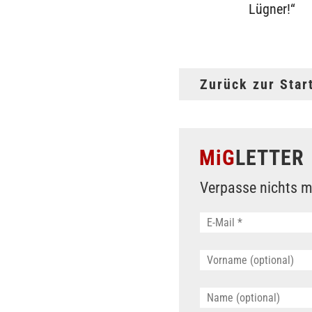
Lügner!“
Zurück zur Star
MiG
LETTER
Verpasse nichts m