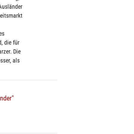
Ausländer
eitsmarkt
es
 die für
rzer. Die
ser, als
nder"