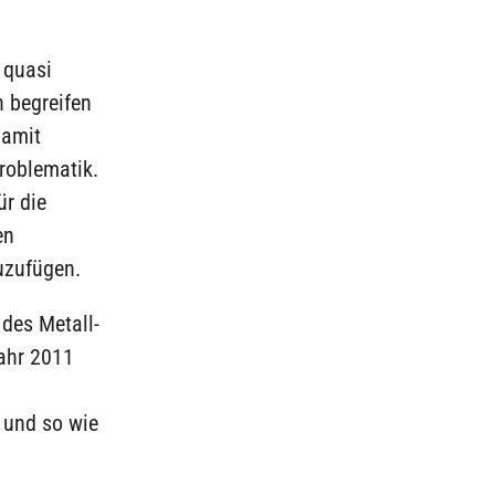
 quasi
 begreifen
damit
roblematik.
ür die
en
uzufügen.
 des Metall-
ahr 2011
 und so wie