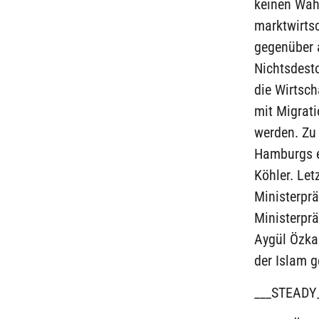
keinen Wah
marktwirtsc
gegenüber a
Nichtsdesto
die Wirtsch
mit Migrat
werden. Zu 
Hamburgs e
Köhler. Let
Ministerprä
Ministerprä
Aygül Özkan
der Islam 
___STEADY