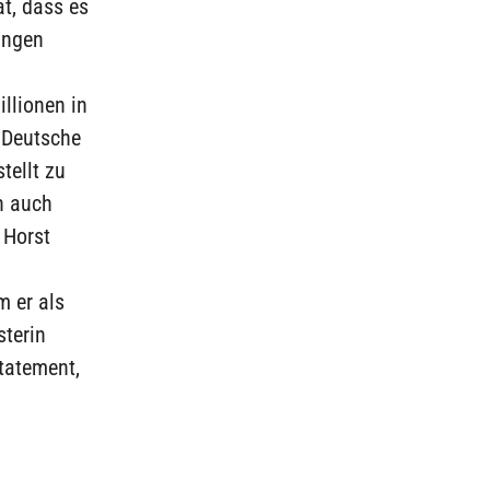
t, dass es
ungen
llionen in
e Deutsche
tellt zu
h auch
 Horst
m er als
sterin
Statement,