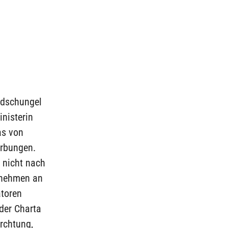
sdschungel
inisterin
as von
erbungen.
d nicht nach
n nehmen an
atoren
der Charta
ürchtung,