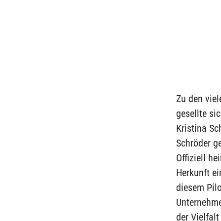
Zu den vie
gesellte si
Kristina Sc
Schröder g
Offiziell h
Herkunft e
diesem Pilo
Unternehme
der Vielfal