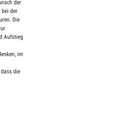
Wunsch der
 bei der
uren. Die
zur
d Aufstieg
denken, im
 dass die