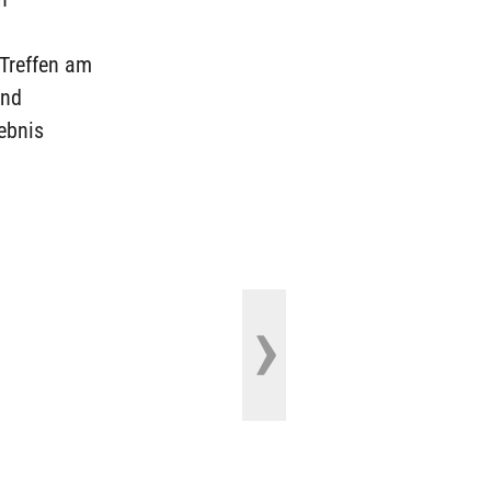
 Treffen am
and
ebnis