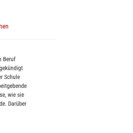
chen
n Beruf
 gekündigt
er Schule
beitgebende
se, wie sie
de. Darüber