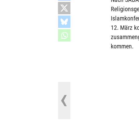
Religionsg
Islamkonfer
12. März k
zusammenge
kommen.