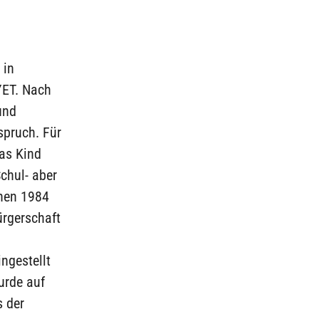
 in
YET. Nach
und
spruch. Für
as Kind
Schul- aber
inen 1984
rgerschaft
ngestellt
urde auf
s der