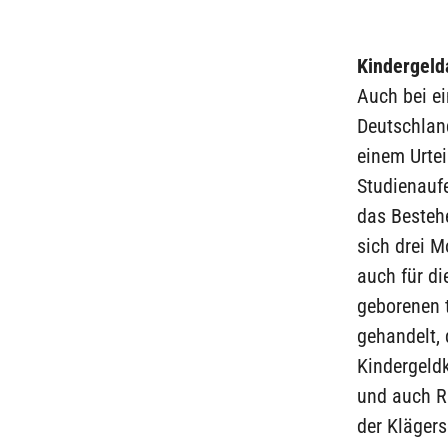
Kindergelda
Auch bei e
Deutschlan
einem Urtei
Studienaufe
das Besteh
sich drei M
auch für di
geborenen 
gehandelt, 
Kindergeldk
und auch Rü
der Klägers