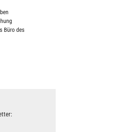
eben
chung
s Büro des
tter: