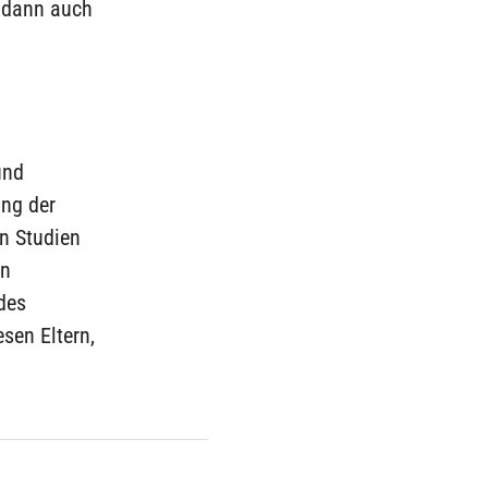
r dann auch
und
ung der
n Studien
en
des
sen Eltern,