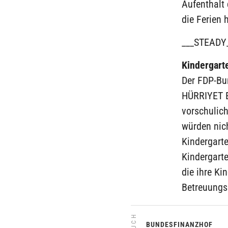
Aufenthalt
die Ferien h
___STEADY
Kindergart
Der FDP-Bu
HÜRRIYET E
vorschulic
würden nich
Kindergart
Kindergarte
die ihre Ki
Betreuungsg
BUNDESFINANZHOF