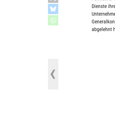
Dienste ih
Unternehme
Generalkons
abgelehnt h