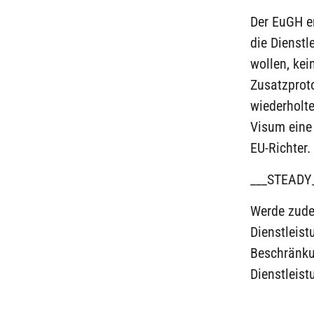
Der EuGH en
die Dienstl
wollen, kei
Zusatzprot
wiederholte
Visum eine 
EU-Richter.
___STEADY
Werde zudem
Dienstleist
Beschränkun
Dienstleist