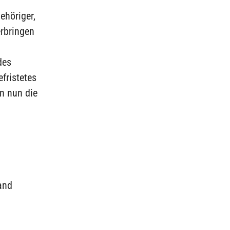
ehöriger,
erbringen
des
efristetes
en nun die
and