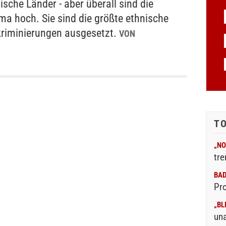
ische Länder - aber überall sind die
ma hoch. Sie sind die größte ethnische
kriminierungen ausgesetzt.
VON
T
„NO
tre
BA
Pr
„BL
un