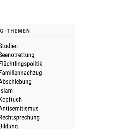
IG-THEMEN
Studien
Seenotrettung
Flüchtlingspolitik
Familiennachzug
Abschiebung
Islam
Kopftuch
Antisemitismus
Rechtsprechung
Bildung