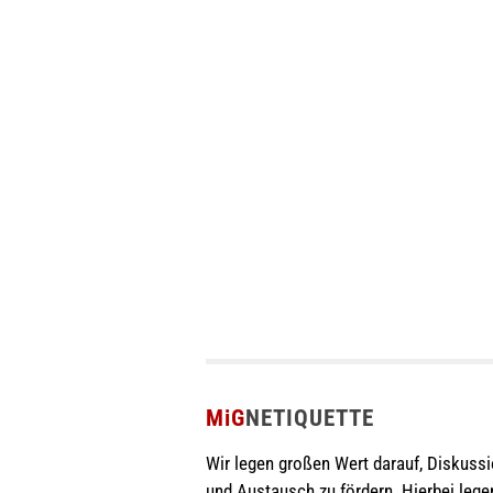
MiG
NETIQUETTE
Wir legen großen Wert darauf, Diskuss
und Austausch zu fördern. Hierbei lege