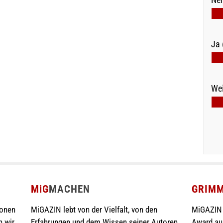
Ja 
Wei
MiG
MACHEN
GRIM
ionen
MiGAZIN lebt von der Vielfalt, von den
MiGAZIN 
n wir
Erfahrungen und dem Wissen seiner Autoren.
Award au