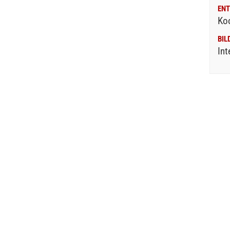
ENT
Ko
BIL
Int