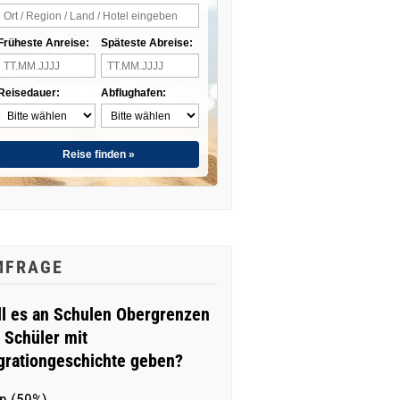
Früheste Anreise:
Späteste Abreise:
Reisedauer:
Abflughafen:
Reise finden »
MFRAGE
ll es an Schulen Obergrenzen
r Schüler mit
grationgeschichte geben?
n (59%)