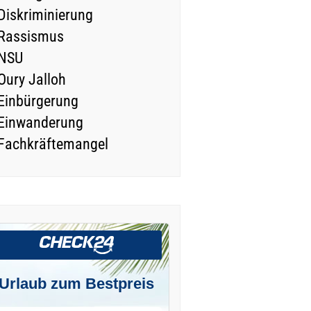
Diskriminierung
Rassismus
NSU
Oury Jalloh
Einbürgerung
Einwanderung
Fachkräftemangel
Urlaub zum Bestpreis