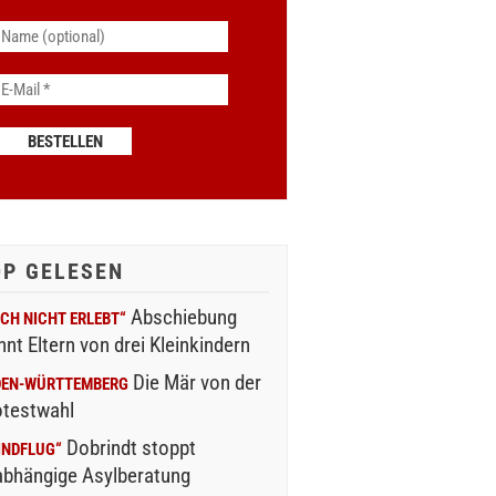
OP GELESEN
Abschiebung
CH NICHT ERLEBT“
nnt Eltern von drei Kleinkindern
Die Mär von der
DEN-WÜRTTEMBERG
otestwahl
Dobrindt stoppt
INDFLUG“
abhängige Asylberatung