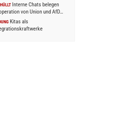
Interne Chats belegen
HÜLLT
operation von Union und AfD…
Kitas als
DUNG
egrationskraftwerke