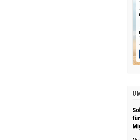
U
So
fü
Mi
Nei