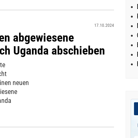
17.10.2024
len abgewiesene
ch Uganda abschieben
te
cht
einen neuen
wiesene
anda