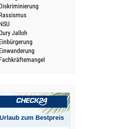
Diskriminierung
Rassismus
NSU
Oury Jalloh
Einbürgerung
Einwanderung
Fachkräftemangel
Urlaub zum Bestpreis