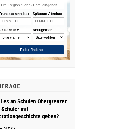
Früheste Anreise:
Späteste Abreise:
Reisedauer:
Abflughafen:
Reise finden »
MFRAGE
ll es an Schulen Obergrenzen
r Schüler mit
grationgeschichte geben?
n (59%)