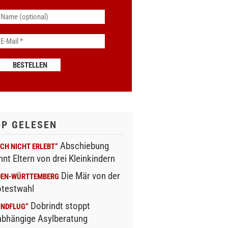
OP GELESEN
Abschiebung
CH NICHT ERLEBT“
nnt Eltern von drei Kleinkindern
Die Mär von der
DEN-WÜRTTEMBERG
otestwahl
Dobrindt stoppt
INDFLUG“
abhängige Asylberatung