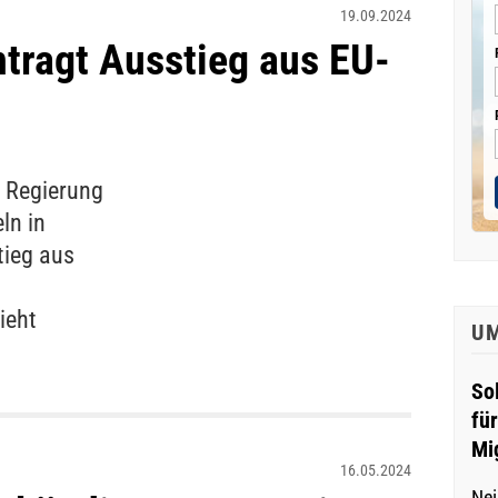
19.09.2024
tragt Ausstieg aus EU-
e Regierung
ln in
tieg aus
ieht
U
So
fü
Mi
16.05.2024
Nei