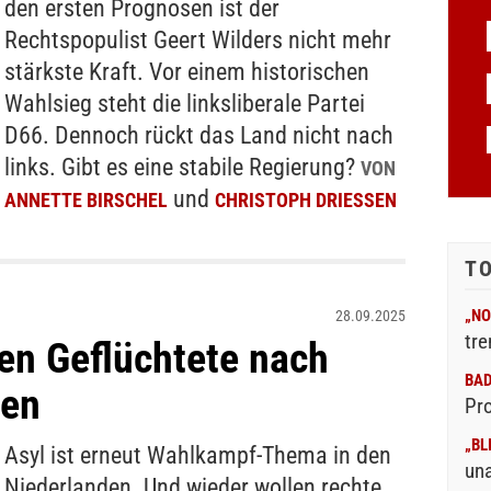
den ersten Prognosen ist der
Rechtspopulist Geert Wilders nicht mehr
stärkste Kraft. Vor einem historischen
Wahlsieg steht die linksliberale Partei
D66. Dennoch rückt das Land nicht nach
links. Gibt es eine stabile Regierung?
VON
und
ANNETTE BIRSCHEL
CHRISTOPH DRIESSEN
T
„NO
28.09.2025
tre
en Geflüchtete nach
BA
ben
Pr
„BL
Asyl ist erneut Wahlkampf-Thema in den
un
Niederlanden. Und wieder wollen rechte