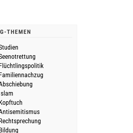
IG-THEMEN
Studien
Seenotrettung
Flüchtlingspolitik
Familiennachzug
Abschiebung
Islam
Kopftuch
Antisemitismus
Rechtsprechung
Bildung