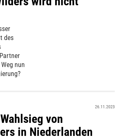
ilders wird nicht
sser
t des
s
Partner
er Weg nun
gierung?
26.11.2023
Wahlsieg von
ers in Niederlanden