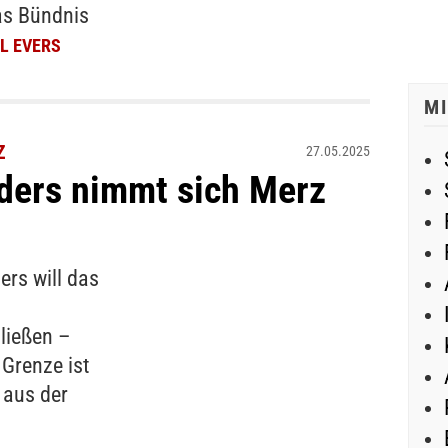
as Bündnis
L EVERS
M
Z
27.05.2025
ders nimmt sich Merz
ers will das
ließen –
Grenze ist
t aus der