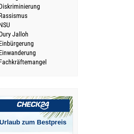
Diskriminierung
Rassismus
NSU
Oury Jalloh
Einbürgerung
Einwanderung
Fachkräftemangel
Urlaub zum Bestpreis