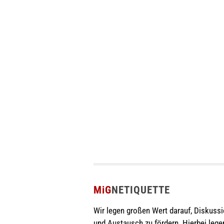
MiG
NETIQUETTE
Wir legen großen Wert darauf, Diskuss
und Austausch zu fördern. Hierbei lege