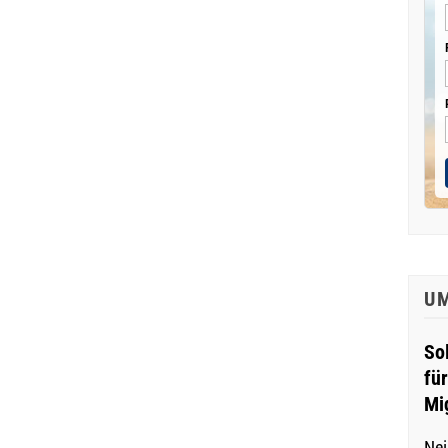
U
So
fü
Mi
Nei