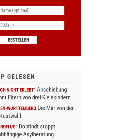
OP GELESEN
Abschiebung
CH NICHT ERLEBT“
nnt Eltern von drei Kleinkindern
Die Mär von der
DEN-WÜRTTEMBERG
otestwahl
Dobrindt stoppt
INDFLUG“
abhängige Asylberatung