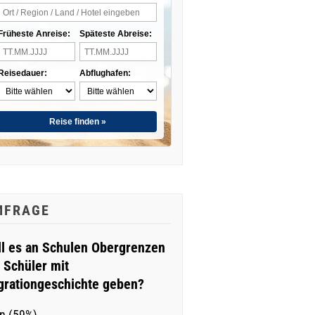
Früheste Anreise:
Späteste Abreise:
Reisedauer:
Abflughafen:
Reise finden »
MFRAGE
ll es an Schulen Obergrenzen
r Schüler mit
grationgeschichte geben?
n (59%)