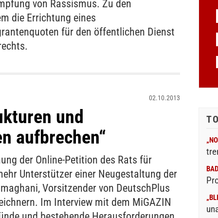
ämpfung von Rassismus. Zu den
m die Errichtung eines
rantenquoten für den öffentlichen Dienst
rechts.
02.10.2013
ukturen und
T
en aufbrechen“
„NO
tre
ung der Online-Petition des Rats für
BA
mehr Unterstützer einer Neugestaltung der
Pr
ilmaghani, Vorsitzender von DeutschPlus
„BL
rzeichnern. Im Interview mit dem MiGAZIN
un
gründe und bestehende Herausforderungen