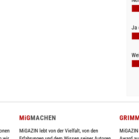
Ja 
Wei
MiG
MACHEN
GRIM
ionen
MiGAZIN lebt von der Vielfalt, von den
MiGAZIN 
n wir
Erfahrungen und dem Wissen seiner Autoren.
Award au