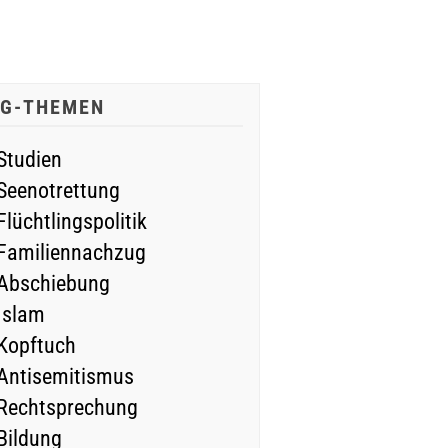
IG-THEMEN
Studien
Seenotrettung
Flüchtlingspolitik
Familiennachzug
Abschiebung
Islam
Kopftuch
Antisemitismus
Rechtsprechung
Bildung