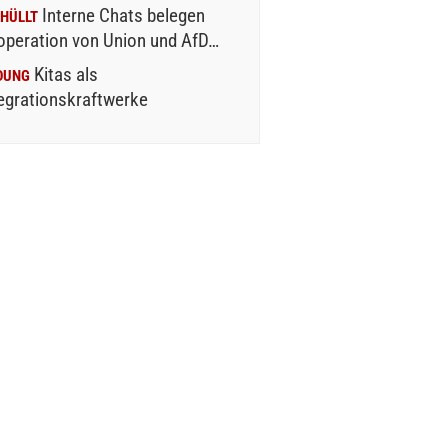
Interne Chats belegen
HÜLLT
operation von Union und AfD…
Kitas als
DUNG
egrationskraftwerke