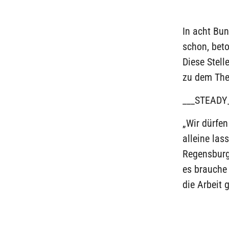
In acht Bun
schon, bet
Diese Stel
zu dem The
___STEADY
„Wir dürfe
alleine las
Regensburg
es brauche
die Arbeit 