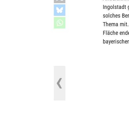
Ingolstadt 
solches Be
Thema mit. 
Fläche end
bayerische