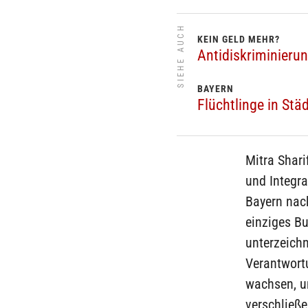
SIEHE AUCH
KEIN GELD MEHR?
Antidiskriminieru
BAYERN
Flüchtlinge in St
Mitra Shari
und Integra
Bayern nach
einziges Bu
unterzeichn
Verantwortu
wachsen, u
verschließe