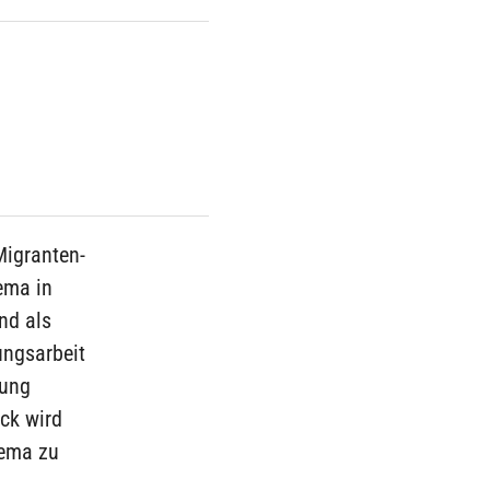
Migranten-
ema in
nd als
ungsarbeit
rung
uck wird
hema zu