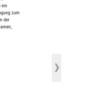
 ein
tagung zum
n der
samen,