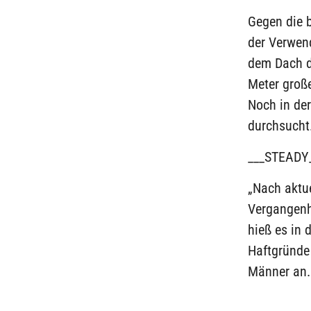
Gegen die b
der Verwen
dem Dach 
Meter groß
Noch in de
durchsucht
___STEADY
„Nach aktue
Vergangenhe
hieß es in 
Haftgründe 
Männer an.