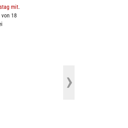
stag mit
.
r von 18
ei