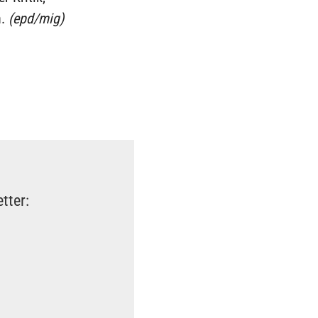
n.
(epd/mig)
tter: