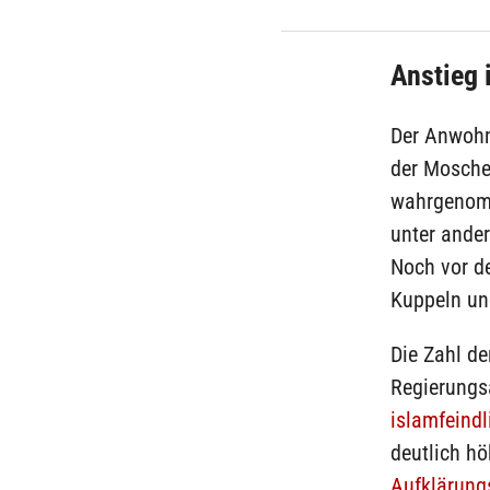
Anstieg 
Der Anwohn
der Mosche
wahrgenomm
unter ander
Noch vor d
Kuppeln un
Die Zahl de
Regierungs
islamfeindl
deutlich hö
Aufklärung