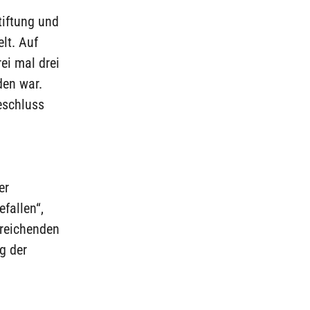
tiftung und
lt. Auf
ei mal drei
den war.
eschluss
er
fallen“,
sreichenden
g der