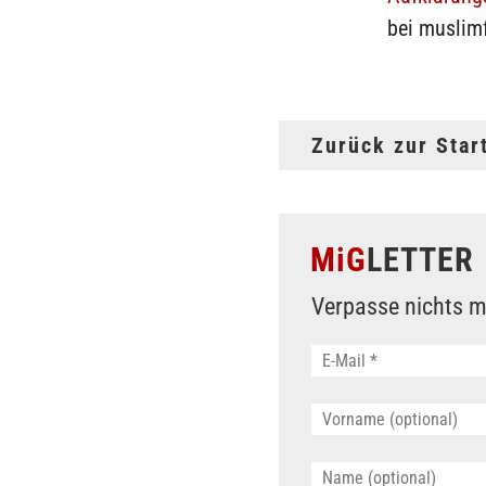
bei muslimf
Zurück zur Star
MiG
LETTER
Verpasse nichts m