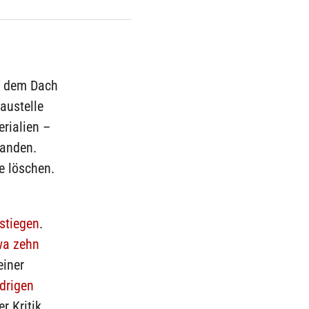
f dem Dach
austelle
rialien –
fanden.
e löschen.
stiegen
.
wa zehn
einer
drigen
r Kritik,