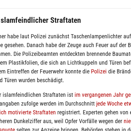
islamfeindlicher Straftaten
er habe laut Polizei zunächst Taschenlampenlichter au
e gesehen. Danach habe der Zeuge auch Feuer auf der B
en. Die Polizeibeamten entdeckten brennende Baumate
em Plastikfolien, die sich an Lichtkuppeln und Türen be
em Eintreffen der Feuerwehr konnte die
Polizei
die Bränd
d Türen wurden beschädigt.
r islamfeindlichen Straftaten ist
im vergangenen Jahr ge
angaben zufolge werden im Durchschnitt
jede Woche et
ich motivierte Straftaten
registriert. Experten gehen von 
heren Dunkelziffer aus, weil Opfer Vorfälle wegen der
nie
squote
selten zur Anzeige bringen. Behörden stehen in de