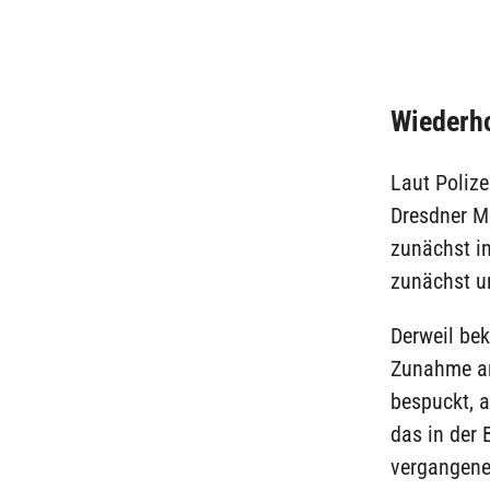
Wiederh
Laut Polize
Dresdner M
zunächst i
zunächst u
Derweil be
Zunahme ant
bespuckt, 
das in der 
vergangene