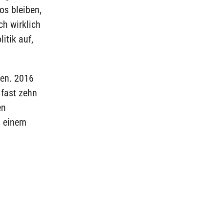
os bleiben,
ch wirklich
itik auf,
fen. 2016
 fast zehn
en
d einem