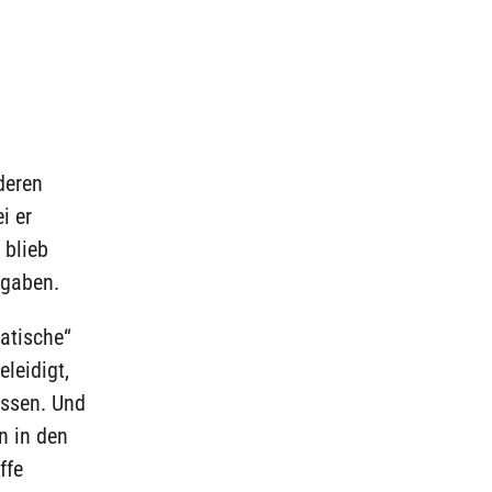
deren
i er
blieb
ngaben.
atische“
leidigt,
issen. Und
n in den
ffe