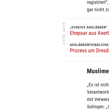
registriert
gar nicht z
SIEHE AUCH
„SCHEISS AUSLÄNDER“
Ehepaar aus Aserb
AUSLÄNDERFEINDLICHE
Prozess um Dresdn
Muslime 
„Es ist nic
Verantwort
mit Verwei
Solingen. 