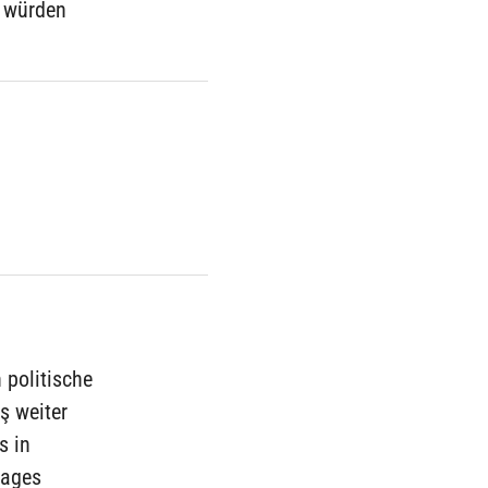
e würden
 politische
ş weiter
s in
lages