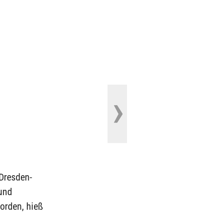
Dresden-
 und
orden, hieß