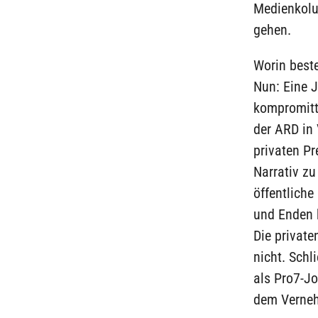
Medienkolu
gehen.
Worin best
Nun: Eine J
kompromitti
der ARD in 
privaten Pr
Narrativ zu
öffentlich
und Enden k
Die private
nicht. Schl
als Pro7-Jo
dem Verneh