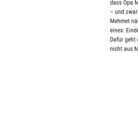
dass Opa M
– und zwar
Mehmet näml
eines: Eind
Dafür geht
nicht aus M