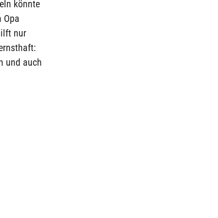
eln könnte
n Opa
lft nur
ernsthaft:
en und auch