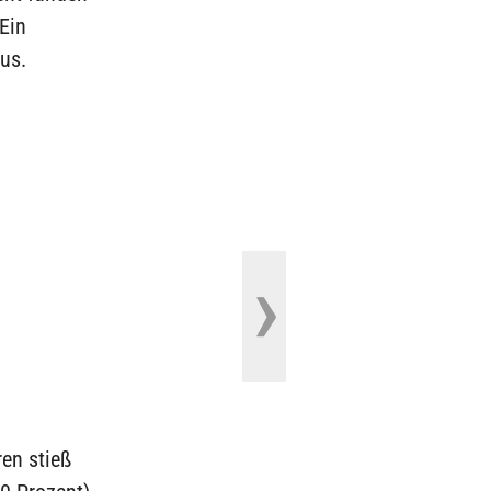
Ein
us.
ren stieß