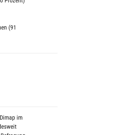
0 Prozent)
hen (91
t Dimap im
desweit