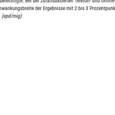
erechtigte. Bei der zufallsbasierten Telefon- und Onlin
chwankungsbreite der Ergebnisse mit 2 bis 3 Prozentpun
.
(epd/mig)