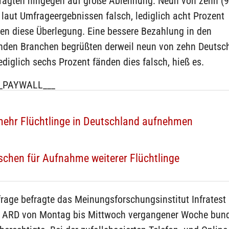
fragten hingegen auf große Ablehnung: Neun von zehn (9
laut Umfrageergebnissen falsch, lediglich acht Prozent
ten diese Überlegung. Eine bessere Bezahlung in den
nden Branchen begrüßten derweil neun von zehn Deutsc
ediglich sechs Prozent fänden dies falsch, hieß es.
_PAYWALL___
 mehr Flüchtlinge in Deutschland aufnehmen
schen für Aufnahme weiterer Flüchtlinge
frage befragte das Meinungsforschungsinstitut Infrates
r ARD von Montag bis Mittwoch vergangener Woche bun