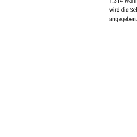
1.314 Wahlb
wird die S
angegeben