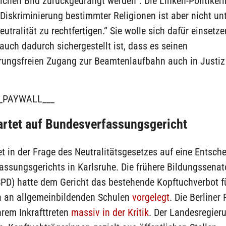
ichen Bild zurückgedrängt werden“. Die Linken-Politikeri
 Diskriminierung bestimmter Religionen ist aber nicht un
eutralität zu rechtfertigen.“ Sie wolle sich dafür einsetze
 auch dadurch sichergestellt ist, dass es seinen
erungsfreien Zugang zur Beamtenlaufbahn auch in Justiz
_PAYWALL___
artet auf Bundesverfassungsgericht
et in der Frage des Neutralitätsgesetzes auf eine Entsch
ssungsgerichts in Karlsruhe. Die frühere Bildungssenat
PD) hatte dem Gericht das bestehende Kopftuchverbot fü
n an allgemeinbildenden Schulen
vorgelegt
. Die Berliner
ihrem Inkrafttreten
massiv in der Kritik
. Der Landesregier