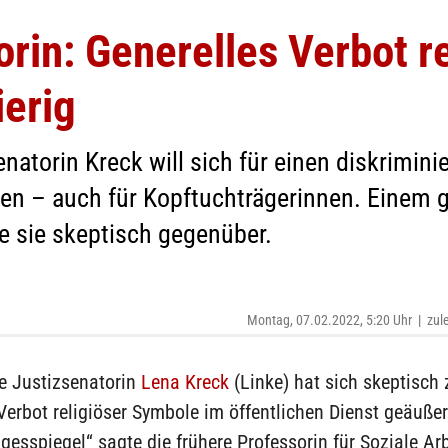
orin: Generelles Verbot re
erig
enatorin Kreck will sich für einen diskrimin
n – auch für Kopftuchträgerinnen. Einem g
e sie skeptisch gegenüber.
Montag, 07.02.2022, 5:20 Uhr
|
zul
ue Justizsenatorin
Lena Kreck
(Linke) hat sich skeptisch
Verbot religiöser Symbole im öffentlichen Dienst geäuße
agesspiegel“ sagte die frühere Professorin für Soziale Arb