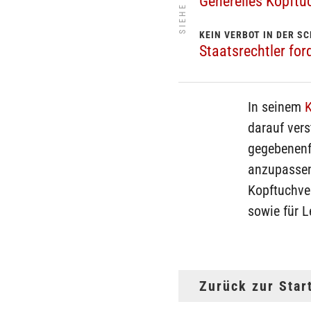
SIEHE AUCH
Generelles Kopftu
KEIN VERBOT IN DER S
Staatsrechtler fo
In seinem
K
darauf vers
gegebenenf
anzupassen
Kopftuchver
sowie für L
Zurück zur Star