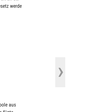
esetz werde
bole aus