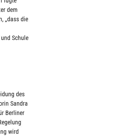
n fügte
ter dem
n, „dass die
 und Schule
eidung des
orin Sandra
r Berliner
 Regelung
ung wird