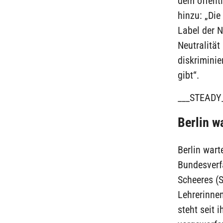
dem öffentl
hinzu: „Die
Label der N
Neutralität
diskrimini
gibt“.
___STEADY
Berlin w
Berlin wart
Bundesverfa
Scheeres (S
Lehrerinne
steht seit 