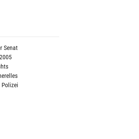
er Senat
 2005
chts
erelles
 Polizei