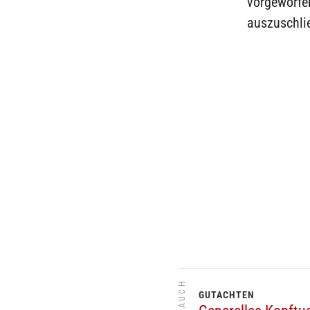
vorgeworfen
auszuschli
GUTACHTEN