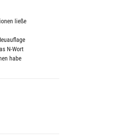
tionen ließe
Neuauflage
das N-Wort
onen habe