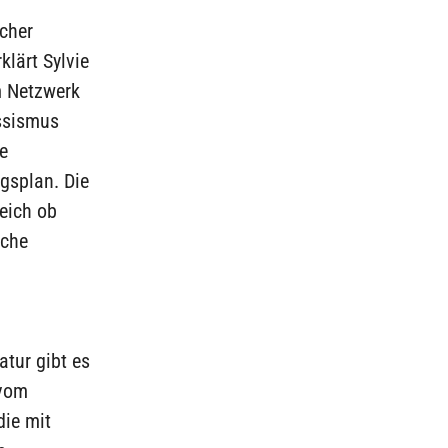
ücher
klärt Sylvie
m Netzwerk
assismus
e
gsplan. Die
leich ob
ache
atur gibt es
 vom
die mit