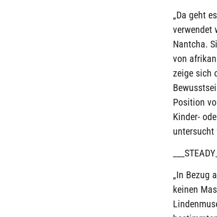
„Da geht es
verwendet w
Nantcha. Si
von afrika
zeige sich 
Bewusstsei
Position vo
Kinder- od
untersucht 
___STEADY
„In Bezug a
keinen Mas
Lindenmuseu