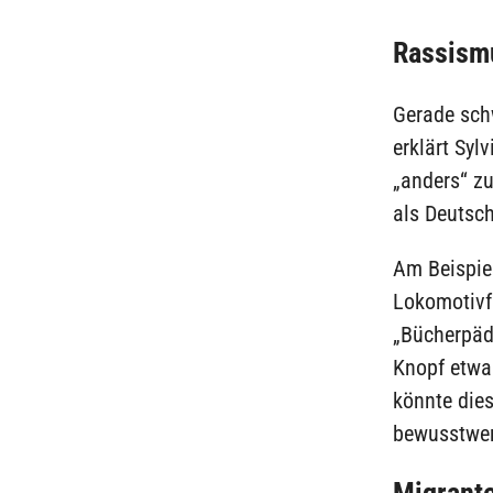
Rassism
Gerade sch
erklärt Syl
„anders“ zu
als Deutsch
Am Beispie
Lokomotivfü
„Bücherpäda
Knopf etwa 
könnte dies
bewusstwe