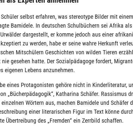
en als Experten annehmen
 Schüler selbst erfahren, was stereotype Bilder mit eine
gte Bamidele. In deutschen Schulbüchern sei Afrika als
rwälder dargestellt, er komme jedoch aus einer afrikan
kzeptiert zu werden, habe er seine wahre Herkunft verle
schen Mitschülern Geschichten von wilden Tieren erzählt,
t nie gesehen hatte. Der Sozialpädagoge fordert, Migrant
es eigenen Lebens anzunehmen.
be eines Protagonisten gehöre nicht in Kinderliteratur, urt
von „Bücherpädagogik“, Katharina Schäfer. Rassismus dr
n einzelnen Wörtern aus, machen Bamidele und Schäfer d
schreibung einer literarischen Figur im Text könne durc
te Übertreibung des „Fremden“ ein Zerrbild schaffen.