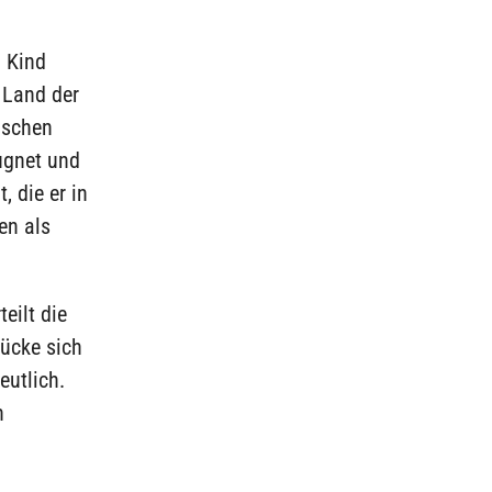
m Kind
 Land der
ischen
ugnet und
 die er in
en als
eilt die
ücke sich
eutlich.
h