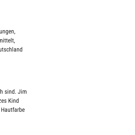
ungen,
ittelt,
eutschland
ch sind. Jim
zes Kind
n Hautfarbe