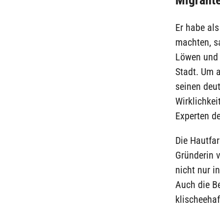
Migrant
Er habe als
machten, sa
Löwen und U
Stadt. Um a
seinen deut
Wirklichkei
Experten d
Die Hautfar
Gründerin 
nicht nur i
Auch die Be
klischeehaf