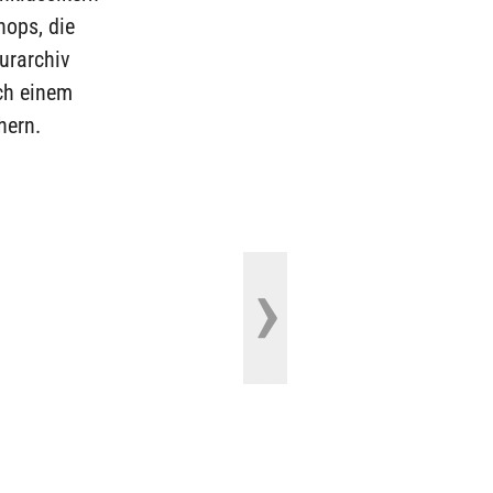
hops, die
urarchiv
ch einem
hern.