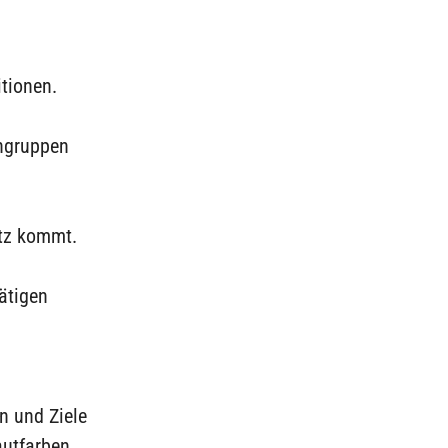
tionen.
engruppen
atz kommt.
ätigen
n und Ziele
autfarben,