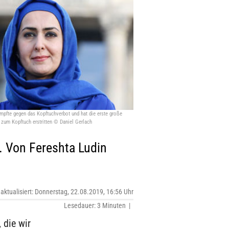
kämpfte gegen das Kopftuchverbot und hat die erste große
 zum Kopftuch erstritten © Daniel Gerlach
 Von Fereshta Ludin
 aktualisiert: Donnerstag, 22.08.2019, 16:56 Uhr
Lesedauer: 3 Minuten |
 die wir