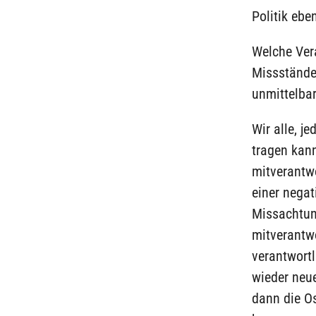
Politik ebe
Welche Ver
Missstände
unmittelba
Wir alle, j
tragen kann
mitverantwo
einer nega
Missachtun
mitverantwo
verantwort
wieder neu
dann die Os