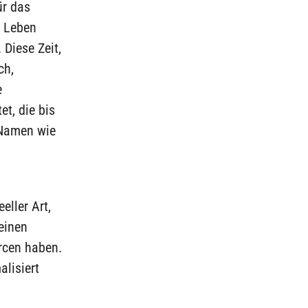
ür das
n Leben
Diese Zeit,
ch,
e
et, die bis
 Namen wie
eller Art,
einen
rcen haben.
alisiert