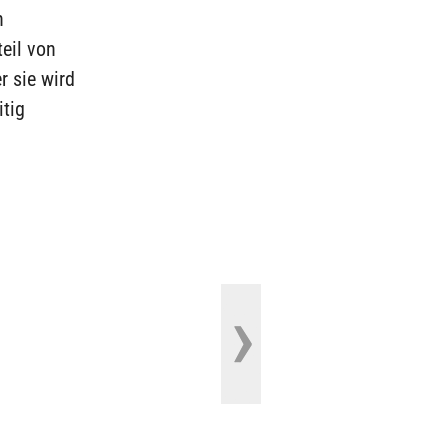
n
eil von
r sie wird
itig