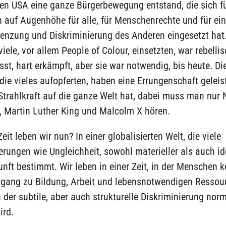
den USA eine ganze Bürgerbewegung entstand, die sich f
 auf Augenhöhe für alle, für Menschenrechte und für ei
nzung und Diskriminierung des Anderen eingesetzt hat. 
viele, vor allem People of Colour, einsetzten, war rebellis
st, hart erkämpft, aber sie war notwendig, bis heute. Di
ie vieles aufopferten, haben eine Errungenschaft geleist
Strahlkraft auf die ganze Welt hat, dabei muss man nur
, Martin Luther King und Malcolm X hören.
eit leben wir nun? In einer globalisierten Welt, die viele
rungen wie Ungleichheit, sowohl materieller als auch ide
nft bestimmt. Wir leben in einer Zeit, in der Menschen k
ugang zu Bildung, Arbeit und lebensnotwendigen Ressou
in der subtile, aber auch strukturelle Diskriminierung norm
ird.