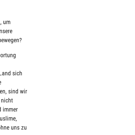
s, um
nsere
 bewegen?
wortung
 Land sich
e
n, sind wir
 nicht
nd immer
uslime,
ohne uns zu