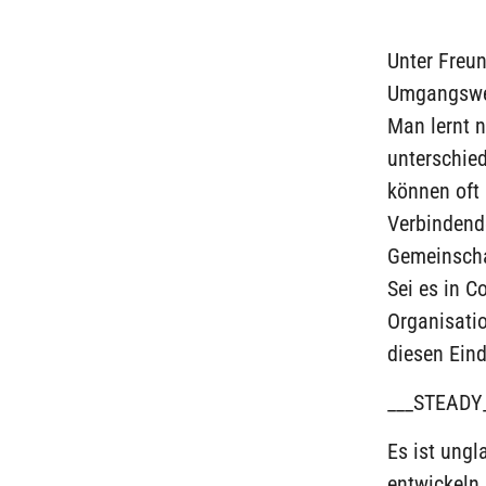
Unter Freun
Umgangswei
Man lernt 
unterschie
können oft
Verbindende
Gemeinscha
Sei es in C
Organisatio
diesen Eind
___STEADY
Es ist ung
entwickeln 