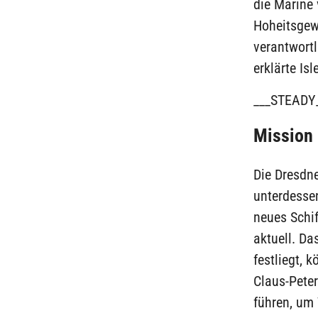
die Marine 
Hoheitsgew
verantwortl
erklärte Is
___STEADY
Mission 
Die Dresdne
unterdesse
neues Schif
aktuell. Das
festliegt, 
Claus-Pete
führen, um 