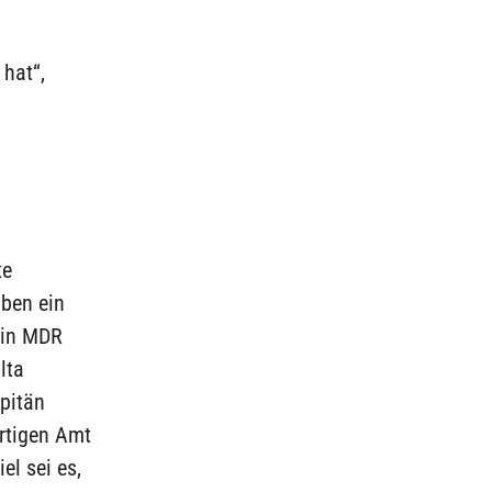
 hat“,
te
aben ein
r in MDR
lta
apitän
rtigen Amt
el sei es,