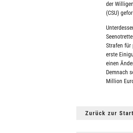
der Willige
(CSU) gefor
Unterdessen
Seenotrett
Strafen für
erste Einig
einen Ände
Demnach sol
Million Eur
Zurück zur Star