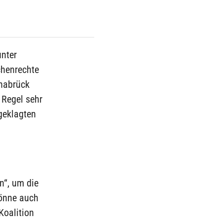
nter
chenrechte
snabrück
 Regel sehr
ngeklagten
n“, um die
könne auch
Koalition