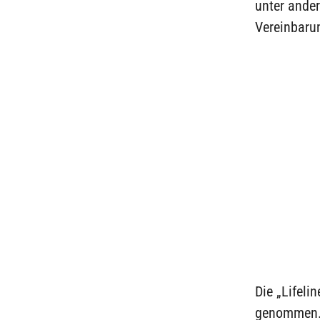
unter ande
Vereinbarun
Die „Lifeli
genommen. N