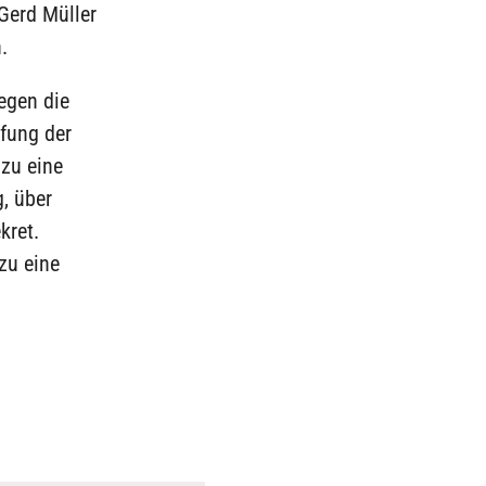
 Gerd Müller
.
egen die
fung der
azu eine
, über
kret.
zu eine