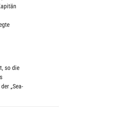
Kapitän
egte
, so die
s
 der „Sea-