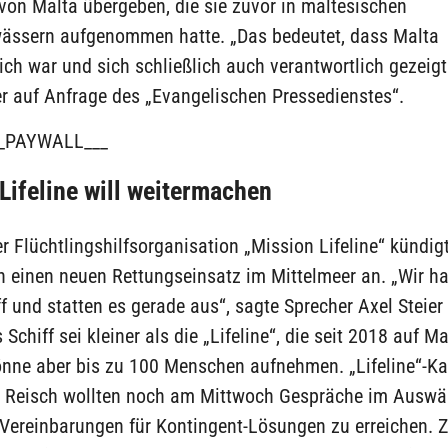
von Malta übergeben, die sie zuvor in maltesischen
ässern aufgenommen hatte. „Das bedeutet, dass Malta
ich war und sich schließlich auch verantwortlich gezeigt
ler auf Anfrage des „Evangelischen Pressedienstes“.
_PAYWALL___
Lifeline will weitermachen
r Flüchtlingshilfsorganisation „Mission Lifeline“ kündig
n einen neuen Rettungseinsatz im Mittelmeer an. „Wir h
f und statten es gerade aus“, sagte Sprecher Axel Steie
 Schiff sei kleiner als die „Lifeline“, die seit 2018 auf Ma
könne aber bis zu 100 Menschen aufnehmen. „Lifeline“-K
r Reisch wollten noch am Mittwoch Gespräche im Auswä
Vereinbarungen für Kontingent-Lösungen zu erreichen. Zi