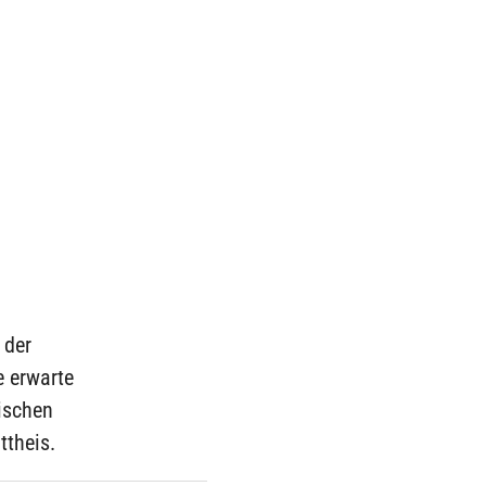
 der
e erwarte
ischen
ttheis.