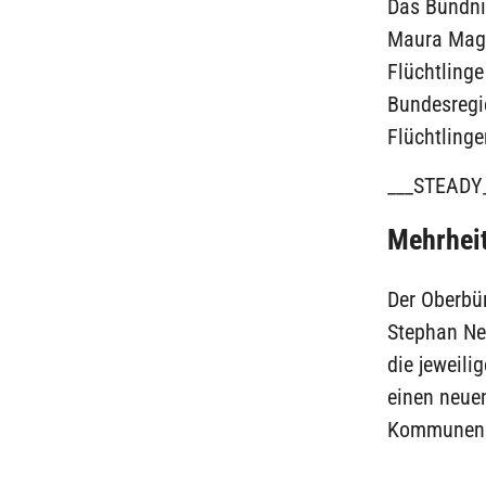
Das Bündni
Maura Magn
Flüchtlinge
Bundesregi
Flüchtling
___STEADY
Mehrheit
Der Oberbü
Stephan Neh
die jeweil
einen neue
Kommunen fi