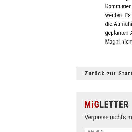
Kommunen i
werden. Es 
die Aufnahm
geplanten 
Magni nich
Zurück zur Star
MiG
LETTER
Verpasse nichts m