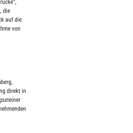
rücke“,
 die
k auf die
nahme von
berg,
ng direkt in
gssteiner
ufnehmenden