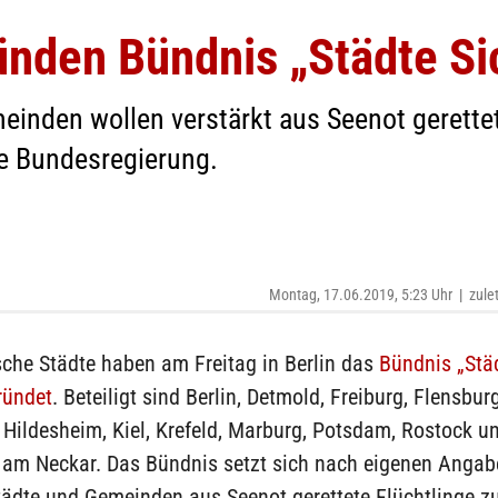
den Bündnis „Städte Si
einden wollen verstärkt aus Seenot gerette
e Bundesregierung.
Montag, 17.06.2019, 5:23 Uhr
|
zule
sche Städte haben am Freitag in Berlin das
Bündnis „Städ
ründet
. Beteiligt sind Berlin, Detmold, Freiburg, Flensburg
 Hildesheim, Kiel, Krefeld, Marburg, Potsdam, Rostock u
 am Neckar. Das Bündnis setzt sich nach eigenen Angab
tädte und Gemeinden aus Seenot gerettete Flüchtlinge z