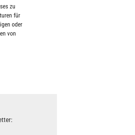
sses zu
turen für
tigen oder
en von
tter: