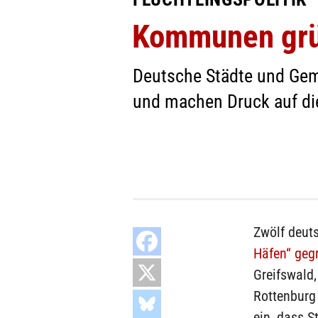
Kommunen grün
Deutsche Städte und Gem
und machen Druck auf di
Zwölf deut
Häfen“ geg
Greifswald,
Rottenburg
ein, dass S