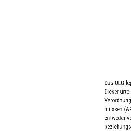
Das OLG le
Dieser urte
Verordnung
müssen (AZ:
entweder vo
beziehungs