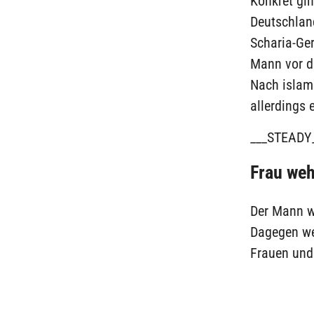
Konkret gi
Deutschland
Scharia-Ger
Mann vor de
Nach islam
allerdings 
___STEADY
Frau weh
Der Mann w
Dagegen weh
Frauen und