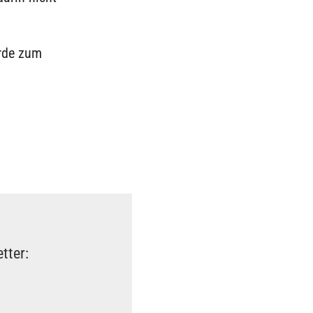
rde zum
tter: