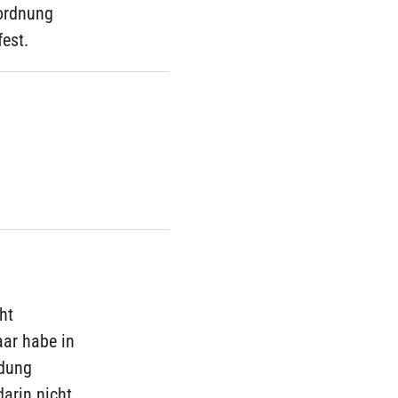
rordnung
fest.
ht
aar habe in
idung
darin nicht