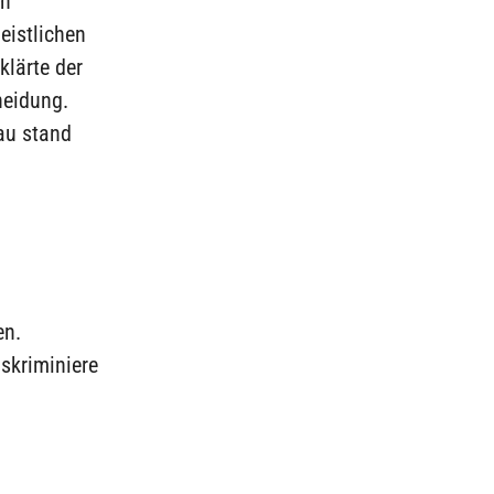
in
eistlichen
klärte der
heidung.
au stand
en.
skriminiere