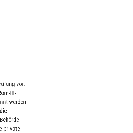
rüfung vor.
om-III-
annt werden
die
 Behörde
e private