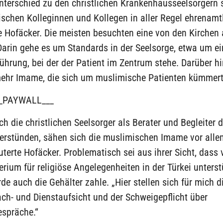
nterschied zu den christlichen Krankenhausseelsorgern s
schen Kolleginnen und Kollegen in aller Regel ehrenamtl
te Hofäcker. Die meisten besuchten eine von den Kirchen
Darin gehe es um Standards in der Seelsorge, etwa um ei
hrung, bei der der Patient im Zentrum stehe. Darüber h
ehr Imame, die sich um muslimische Patienten kümmert
_PAYWALL___
h die christlichen Seelsorger als Berater und Begleiter d
verstünden, sähen sich die muslimischen Imame vor alle
äuterte Hofäcker. Problematisch sei aus ihrer Sicht, dass
rium für religiöse Angelegenheiten in der Türkei unters
de auch die Gehälter zahle. „Hier stellen sich für mich d
ch- und Dienstaufsicht und der Schweigepflicht über
espräche.“