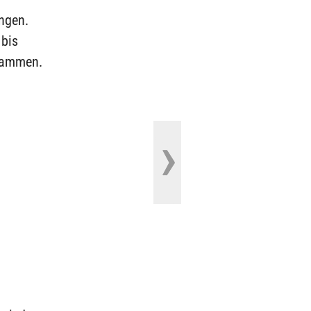
ingen.
bis
usammen.