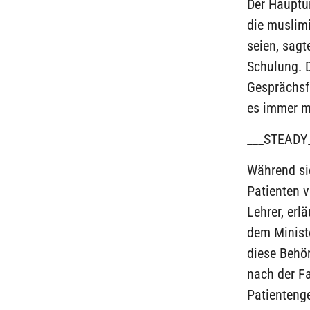
Der Hauptu
die muslimi
seien, sag
Schulung. 
Gesprächsfü
es immer m
___STEADY
Während sic
Patienten 
Lehrer, erl
dem Ministe
diese Behör
nach der Fa
Patienteng