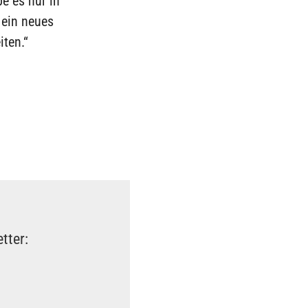
e es nur in
 ein neues
iten.“
tter: