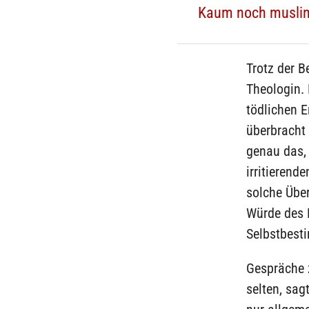
Kaum noch muslim
Trotz der B
Theologin. 
tödlichen 
überbracht
genau das, 
irritierend
solche Über
Würde des P
Selbstbesti
Gespräche 
selten, sag