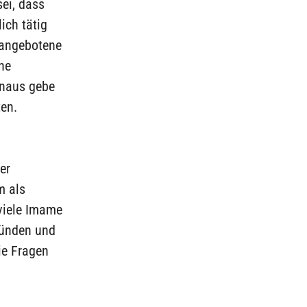
ei, dass
ich tätig
 angebotene
ne
inaus gebe
en.
er
m als
 viele Imame
tünden und
ie Fragen