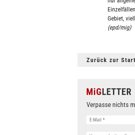
nur allgeme
Einzelfälle
Gebiet, vie
(epd/mig)
Zurück zur Star
MiG
LETTER
Verpasse nichts m