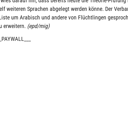
wies darauf hin, dass bereits heute die Theorie-Prüfung
elf weiteren Sprachen abgelegt werden könne. Der Verba
 Liste um Arabisch und andere von Flüchtlingen gesproc
u erweitern.
(epd/mig)
_PAYWALL___