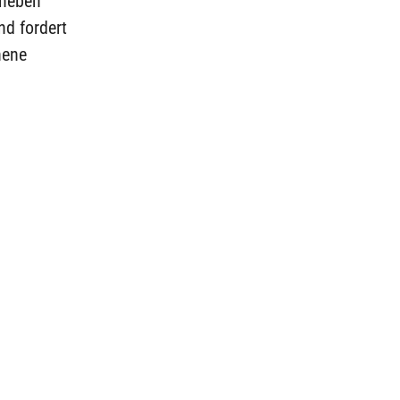
 neben
nd fordert
hene