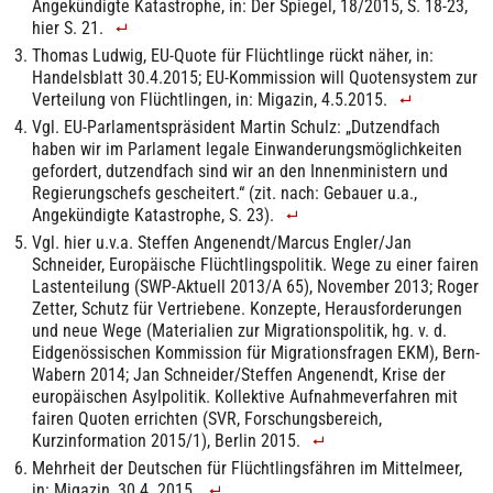
Angekündigte Katastrophe, in: Der Spiegel, 18/2015, S. 18-23,
hier S. 21.
Thomas Ludwig, EU-Quote für Flüchtlinge rückt näher, in:
Handelsblatt 30.4.2015; EU-Kommission will Quotensystem zur
Verteilung von Flüchtlingen, in: Migazin, 4.5.2015.
Vgl. EU-Parlamentspräsident Martin Schulz: „Dutzendfach
haben wir im Parlament legale Einwanderungsmöglichkeiten
gefordert, dutzendfach sind wir an den Innenministern und
Regierungschefs gescheitert.“ (zit. nach: Gebauer u.a.,
Angekündigte Katastrophe, S. 23).
Vgl. hier u.v.a. Steffen Angenendt/Marcus Engler/Jan
Schneider, Europäische Flüchtlingspolitik. Wege zu einer fairen
Lastenteilung (SWP-Aktuell 2013/A 65), November 2013; Roger
Zetter, Schutz für Vertriebene. Konzepte, Herausforderungen
und neue Wege (Materialien zur Migrationspolitik, hg. v. d.
Eidgenössischen Kommission für Migrationsfragen EKM), Bern-
Wabern 2014; Jan Schneider/Steffen Angenendt, Krise der
europäischen Asylpolitik. Kollektive Aufnahmeverfahren mit
fairen Quoten errichten (SVR, Forschungsbereich,
Kurzinformation 2015/1), Berlin 2015.
Mehrheit der Deutschen für Flüchtlingsfähren im Mittelmeer,
in: Migazin, 30.4. 2015.