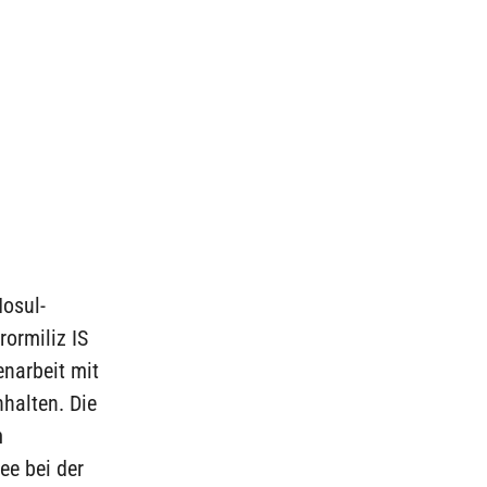
Mosul-
rormiliz IS
narbeit mit
halten. Die
m
ee bei der