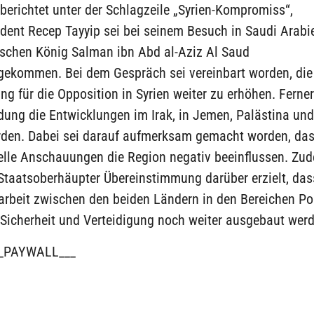
berichtet unter der Schlagzeile „Syrien-Kompromiss“,
ident Recep Tayyip sei bei seinem Besuch in Saudi Arab
ischen König Salman ibn Abd al-Aziz Al Saud
kommen. Bei dem Gespräch sei vereinbart worden, die
ng für die Opposition in Syrien weiter zu erhöhen. Ferner
dung die Entwicklungen im Irak, in Jemen, Palästina un
orden. Dabei sei darauf aufmerksam gemacht worden, da
elle Anschauungen die Region negativ beeinflussen. Zu
Staatsoberhäupter Übereinstimmung darüber erzielt, das
beit zwischen den beiden Ländern in den Bereichen Poli
, Sicherheit und Verteidigung noch weiter ausgebaut wer
_PAYWALL___