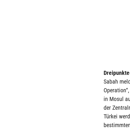
Dreipunkte
Sabah melde
Operation“,
in Mosul a
der Zentral
Türkei werd
bestimmten