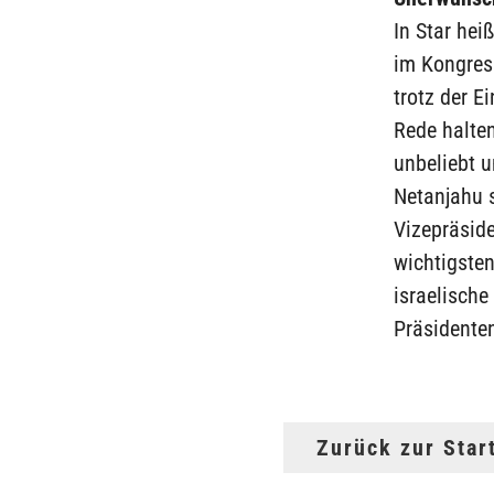
In Star hei
im Kongress
trotz der 
Rede halte
unbeliebt u
Netanjahu s
Vizepräside
wichtigsten
israelische
Präsidenten
Zurück zur Star