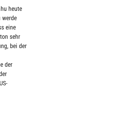
ahu heute
u werde
ss eine
ton sehr
ng, bei der
e der
der
 US-