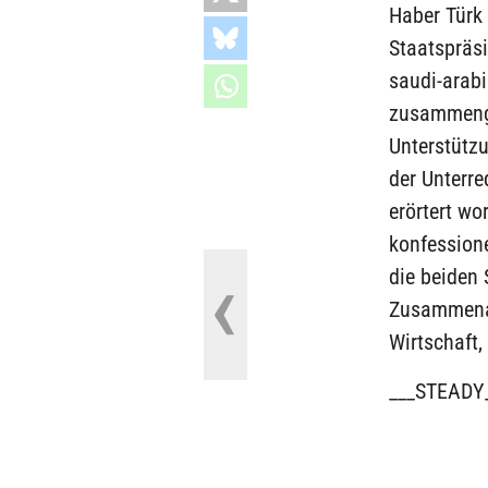
Haber Türk 
Staatspräs
saudi-arab
zusammenge
Unterstützu
der Unterre
erörtert w
konfession
die beiden 
Zusammenar
Wirtschaft
___STEADY