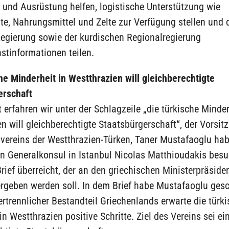
 und Ausrüstung helfen, logistische Unterstützung wie
e, Nahrungsmittel und Zelte zur Verfügung stellen und 
egierung sowie der kurdischen Regionalregierung
stinformationen teilen.
he Minderheit in Westthrazien will gleichberechtigte
erschaft
t erfahren wir unter der Schlagzeile „die türkische Minder
n will gleichberechtigte Staatsbürgerschaft“, der Vorsit
svereins der Westthrazien-Türken, Taner Mustafaoglu ha
en Generalkonsul in Istanbul Nicolas Matthioudakis bes
rief überreicht, der an den griechischen Ministerpräside
rgeben werden soll. In dem Brief habe Mustafaoglu gesc
ertrennlicher Bestandteil Griechenlands erwarte die türk
in Westthrazien positive Schritte. Ziel des Vereins sei ei