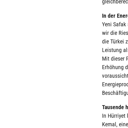
gleichberec
In der Ener
Yeni Safak 
wir die Rie
die Türkei 
Leistung a
Mit dieser 
Erhöhung de
voraussich
Energiepro
Beschäftig
Tausende h
In Hürriyet
Kemal, eine