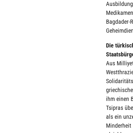
Ausbildung
Medikament
Bagdader-R
Geheimdien
Die türkisc
Staatsbürg
Aus Milliye
Westthrazie
Solidarität
griechisch
ihm einen B
Tsipras übe
als ein unz
Minderheit 