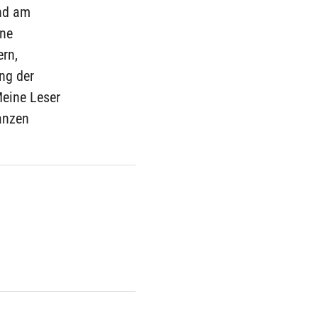
und am
ine
ern,
ng der
Meine Leser
ganzen