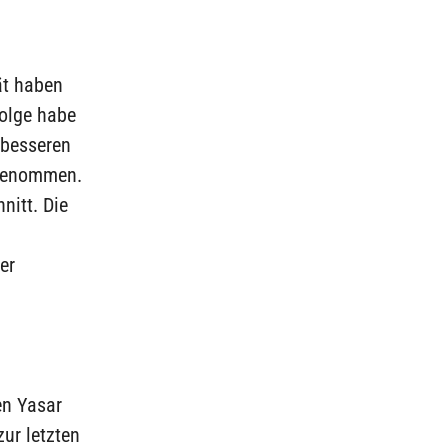
ät haben
folge habe
r besseren
ngenommen.
nitt. Die
er
en Yasar
zur letzten