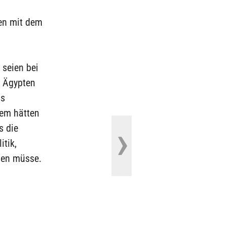
ien mit dem
 seien bei
d Ägypten
ss
dem hätten
s die
tik,
den müsse.