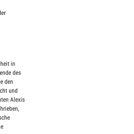
der
heit in
zende des
be den
ucht und
nten Alexis
hrieben,
ische
ne