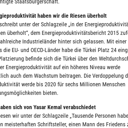
htigte Staatsbürgerschaft.
gieproduktivität haben wir die Riesen überholt
schreibt unter der Schlagzeile „in der Energieproduktivit
sen überholt“, dem Energieproduktivitätsbericht 2015 zu
zahlreiche Industrieländer hinter sich gelassen. Mit eine
ls die EU- und OECD-Länder habe die Türkei Platz 24 ei
Platzierung befinde sich die Türkei über den Weltdurchsch
r Energieproduktivität auf ein höheres Niveau werde
tlich auch dem Wachstum beitragen. Die Verdoppelung d
duktivität werde bis 2020 für sechs Millionen Menschen
ungsmöglichkeiten bieten.
aben sich von Yasar Kemal verabschiedet
 lesen wir unter der Schlagzeile „Tausende Personen hab
n meisterhaften Schriftsteller, einen Mann des Friedens 