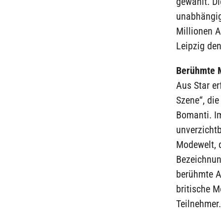
gewählt. Di
unabhängig
Millionen 
Leipzig de
Berühmte 
Aus Star e
Szene“, die
Bomanti. Im
unverzicht
Modewelt, d
Bezeichnun
berühmte A
britische M
Teilnehmer.