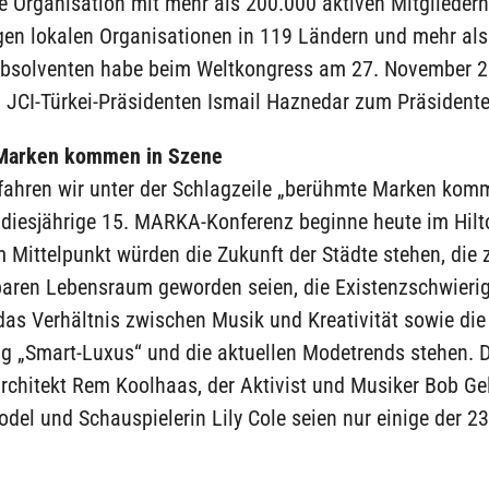
e Organisation mit mehr als 200.000 aktiven Mitgliedern
en lokalen Organisationen in 119 Ländern und mehr als
Absolventen habe beim Weltkongress am 27. November 2
n JCI-Türkei-Präsidenten Ismail Haznedar zum Präsident
Marken kommen in Szene
rfahren wir unter der Schlagzeile „berühmte Marken kom
 diesjährige 15. MARKA-Konferenz beginne heute im Hilt
 Mittelpunkt würden die Zukunft der Städte stehen, die
baren Lebensraum geworden seien, die Existenzschwierig
as Verhältnis zwischen Musik und Kreativität sowie die
g „Smart-Luxus“ und die aktuellen Modetrends stehen. 
rchitekt Rem Koolhaas, der Aktivist und Musiker Bob Ge
odel und Schauspielerin Lily Cole seien nur einige der 