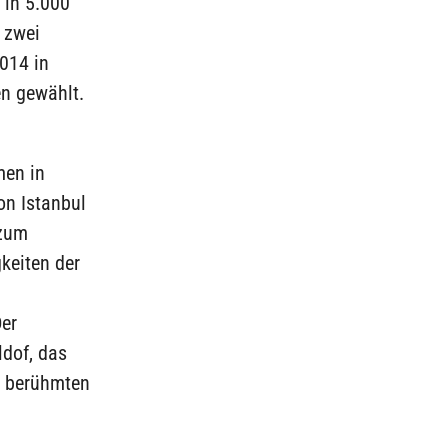
 in 5.000
 zwei
014 in
en gewählt.
men in
on Istanbul
 zum
keiten der
Der
ldof, das
23 berühmten