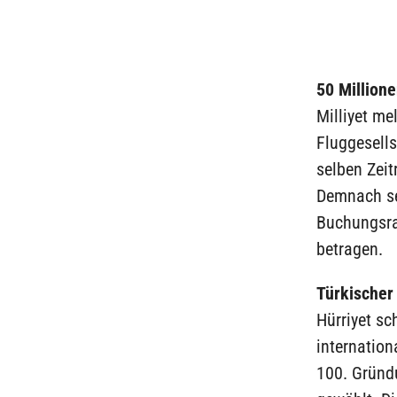
50 Millione
Milliyet me
Fluggesell
selben Zeit
Demnach se
Buchungsra
betragen.
Türkischer 
Hürriyet sc
internation
100. Gründ