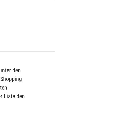
 unter den
y Shopping
dten
r Liste den