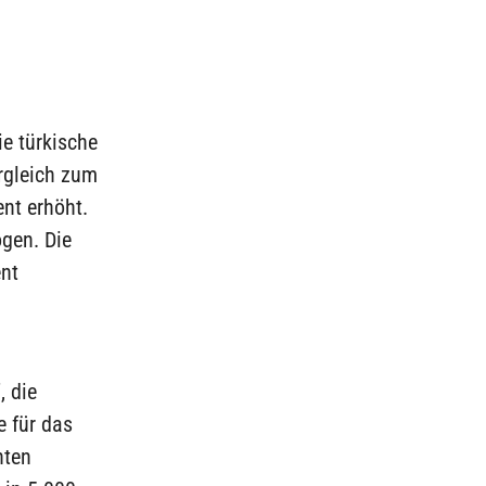
ie türkische
rgleich zum
nt erhöht.
gen. Die
nt
, die
e für das
nten