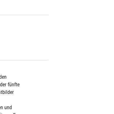
 den
der fünfte
tbilder
en und