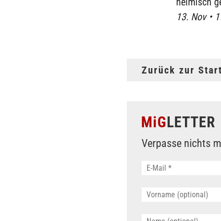
heimisch g
13. Nov • 
Zurück zur Star
MiG
LETTER
Verpasse nichts m