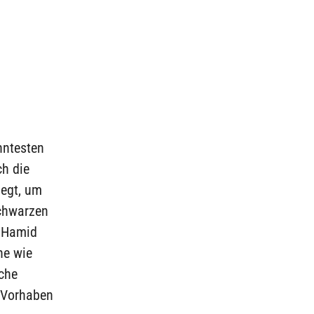
nntesten
ch die
iegt, um
schwarzen
s Hamid
he wie
che
 Vorhaben