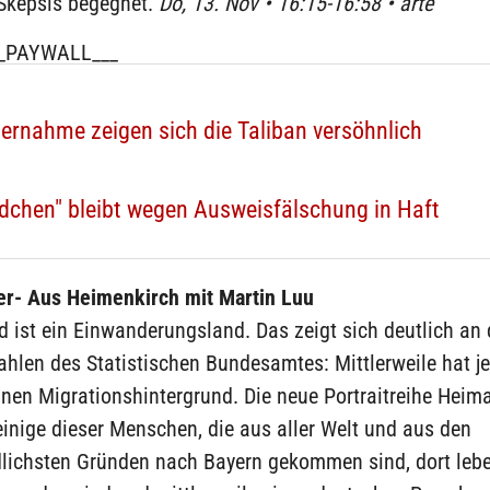
 Skepsis begegnet.
Do, 13. Nov • 16:15-16:58 • arte
_PAYWALL___
rnahme zeigen sich die Taliban versöhnlich
chen" bleibt wegen Ausweisfälschung in Haft
er- Aus Heimenkirch mit Martin Luu
 ist ein Einwanderungsland. Das zeigt sich deutlich an
ahlen des Statistischen Bundesamtes: Mittlerweile hat je
nen Migrationshintergrund. Die neue Portraitreihe Heima
 einige dieser Menschen, die aus aller Welt und aus den
dlichsten Gründen nach Bayern gekommen sind, dort leb