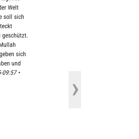
der Welt
 soll sich
teckt
 geschützt.
 Mullah
geben sich
haben und
5-09:57 •