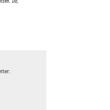
itzen.
Do,
tter: