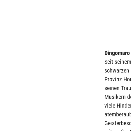
Dingomaro 
Seit seinem
schwarzen M
Provinz Ho
seinen Trau
Musikern d
viele Hind
atemberaub
Geisterbes