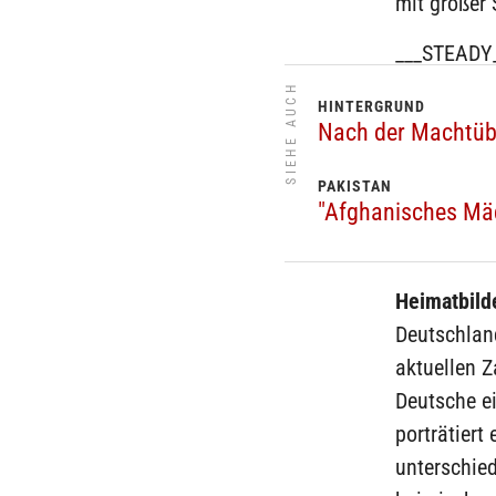
mit großer
___STEADY
SIEHE AUCH
HINTERGRUND
Nach der Machtübe
PAKISTAN
"Afghanisches Mäd
Heimatbild
Deutschland
aktuellen Z
Deutsche ei
porträtiert
unterschie