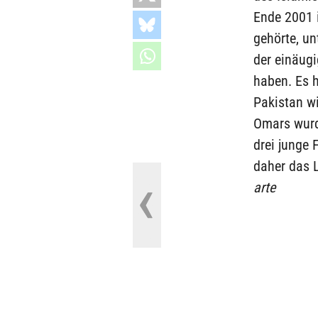
Ende 2001 i
gehörte, un
der einäugi
haben. Es 
Pakistan w
Omars wurd
drei junge 
daher das L
arte