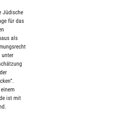
e Jüdische
age für das
en
haus als
mmungsrecht
 unter
nschätzung
der
cken“.
u einem
de ist mit
nd.