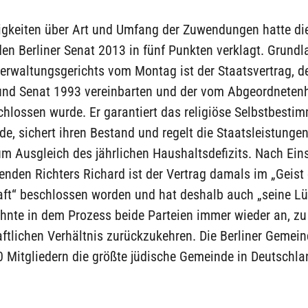
tigkeiten über Art und Umfang der Zuwendungen hatte di
n Berliner Senat 2013 in fünf Punkten verklagt. Grundl
Verwaltungsgerichts vom Montag ist der Staatsvertrag, d
nd Senat 1993 vereinbarten und der vom Abgeordneten
chlossen wurde. Er garantiert das religiöse Selbstbesti
e, sichert ihren Bestand und regelt die Staatsleistungen
m Ausgleich des jährlichen Haushaltsdefizits. Nach Ei
enden Richters Richard ist der Vertrag damals im „Geist 
aft“ beschlossen worden und hat deshalb auch „seine Lü
hnte in dem Prozess beide Parteien immer wieder an, z
ftlichen Verhältnis zurückzukehren. Die Berliner Gemein
 Mitgliedern die größte jüdische Gemeinde in Deutschla