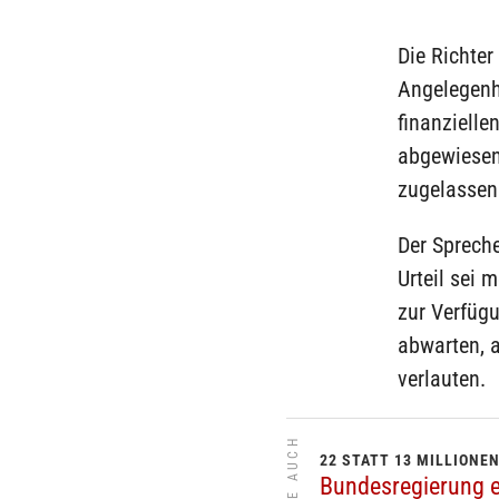
Die Richter
Angelegenh
finanziell
abgewiesen.
zugelassen
Der Sprech
Urteil sei 
zur Verfügu
abwarten, ab
verlauten.
SIEHE AUCH
22 STATT 13 MILLIONE
Bundesregierung e