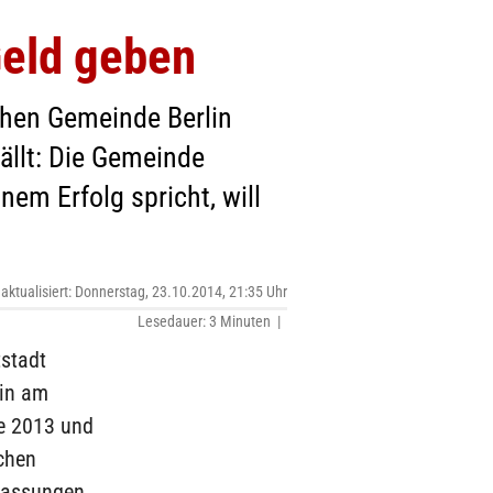
Geld geben
chen Gemeinde Berlin
fällt: Die Gemeinde
m Erfolg spricht, will
 aktualisiert: Donnerstag, 23.10.2014, 21:35 Uhr
Lesedauer: 3 Minuten |
stadt
lin am
e 2013 und
ichen
passungen