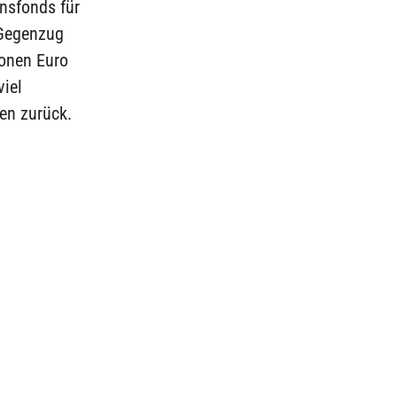
nsfonds für
 Gegenzug
ionen Euro
viel
en zurück.