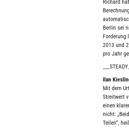
Richard ha
Berechnung 
automatisc
Berlin sei 
Forderung l
2013 und 2
pro Jahr g
___STEADY
Ilan Kiesli
Mit dem Ur
Streitwert 
einen klare
nicht: „Bei
Teilen“, he