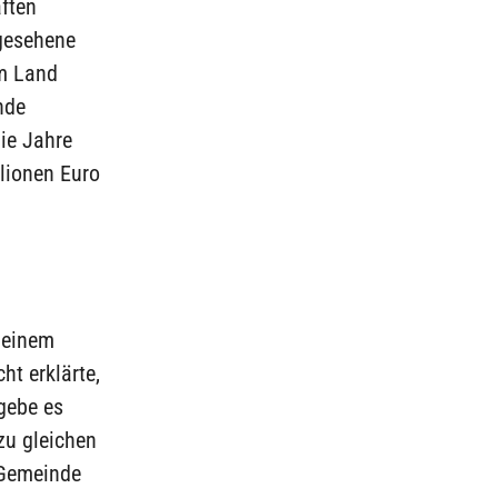
ften
rgesehene
m Land
nde
ie Jahre
lionen Euro
 einem
ht erklärte,
gebe es
zu gleichen
e Gemeinde