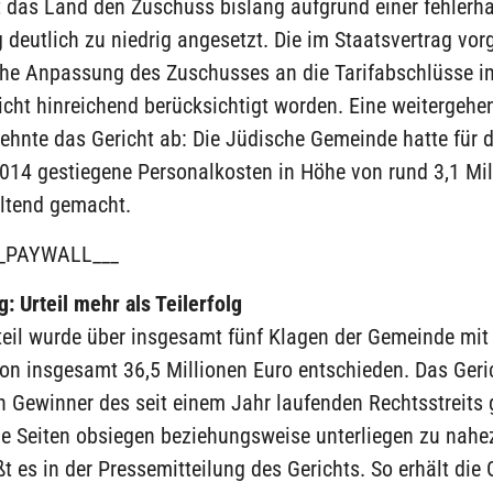
t das Land den Zuschuss bislang aufgrund einer fehlerha
deutlich zu niedrig angesetzt. Die im Staatsvertrag vo
he Anpassung des Zuschusses an die Tarifabschlüsse i
nicht hinreichend berücksichtigt worden. Eine weitergehe
ehnte das Gericht ab: Die Jüdische Gemeinde hatte für d
014 gestiegene Personalkosten in Höhe von rund 3,1 Mil
eltend gemacht.
_PAYWALL___
ng: Urteil mehr als Teilerfolg
teil wurde über insgesamt fünf Klagen der Gemeinde mit
von insgesamt 36,5 Millionen Euro entschieden. Das Geric
n Gewinner des seit einem Jahr laufenden Rechtsstreits 
de Seiten obsiegen beziehungsweise unterliegen zu nahe
ißt es in der Pressemitteilung des Gerichts. So erhält di