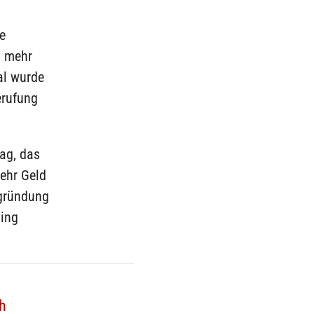
e
h mehr
al wurde
erufung
ag, das
mehr Geld
egründung
ling
h