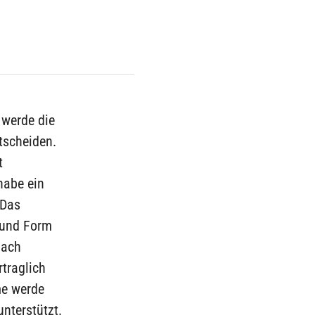
 werde die
tscheiden.
t
habe ein
 Das
 und Form
Nach
traglich
me werde
nterstützt.