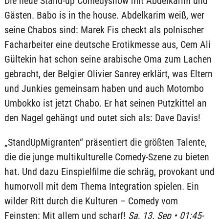
Die neue Stand-up Comedyshow mit Abdelkarim und
Gästen. Babo is in the house. Abdelkarim weiß, wer
seine Chabos sind: Marek Fis checkt als polnischer
Facharbeiter eine deutsche Erotikmesse aus, Cem Ali
Gültekin hat schon seine arabische Oma zum Lachen
gebracht, der Belgier Olivier Sanrey erklärt, was Eltern
und Junkies gemeinsam haben und auch Motombo
Umbokko ist jetzt Chabo. Er hat seinen Putzkittel an
den Nagel gehängt und outet sich als: Dave Davis!
„StandUpMigranten“ präsentiert die größten Talente,
die die junge multikulturelle Comedy-Szene zu bieten
hat. Und dazu Einspielfilme die schräg, provokant und
humorvoll mit dem Thema Integration spielen. Ein
wilder Ritt durch die Kulturen – Comedy vom
Feinsten: Mit allem und scharf!
Sa, 13. Sep • 01:45-