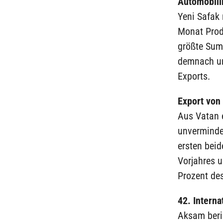
Automobilin
Yeni Safak
Monat Produ
größte Summ
demnach um
Exports.
Export von
Aus Vatan 
unverminder
ersten bei
Vorjahres u
Prozent des
42. Intern
Aksam beric