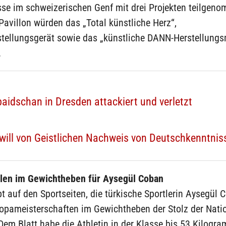
sse im schweizerischen Genf mit drei Projekten teilge
Pavillon würden das „Total künstliche Herz“,
stellungsgerät sowie das „künstliche DANN-Herstellungs
.
aidschan in Dresden attackiert und verletzt
will von Geistlichen Nachweis von Deutschkenntnis
len im Gewichtheben für Aysegül Coban
bt auf den Sportseiten, die türkische Sportlerin Aysegül 
ropameisterschaften im Gewichtheben der Stolz der Nati
em Blatt habe die Athletin in der Klasse bis 53 Kilogr