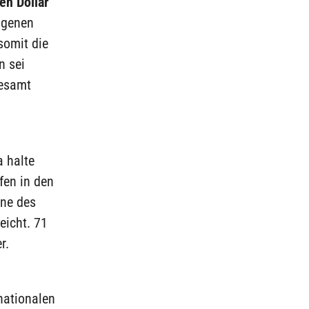
en Dollar
ngenen
somit die
n sei
gesamt
a halte
fen in den
nne des
eicht. 71
r.
nationalen