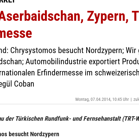
serbaidschan, Zypern, Tü
rmesse
nd: Chrysystomos besucht Nordzypern; Wir 
aidschan; Automobilindustrie exportiert Pro
ternationalen Erfindermesse im schweizeris
egül Coban
Montag, 07.04.2014, 10:45 Uhr
|
zul
u der Türkischen Rundfunk- und Fernsehanstalt (TRT-W
os besucht Nordzypern