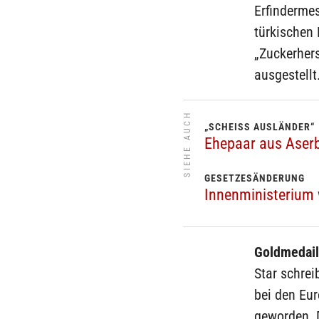
Erfinderme
türkischen 
„Zuckerher
ausgestellt
SIEHE AUCH
„SCHEISS AUSLÄNDER“
Ehepaar aus Aserb
GESETZESÄNDERUNG
Innenministerium 
Goldmedail
Star schrei
bei den Eu
geworden. D