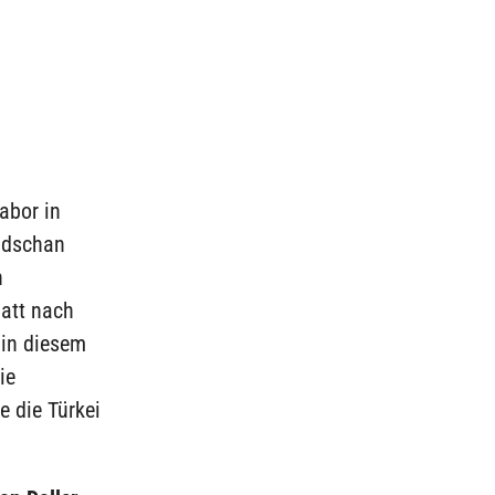
labor in
idschan
n
latt nach
 in diesem
ie
 die Türkei