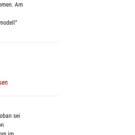
nommen. Am
modell“
sen
Coban sei
on
amm im