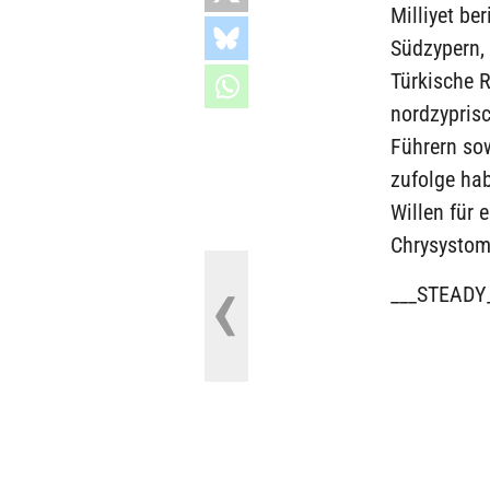
Milliyet be
Südzypern, 
Türkische 
nordzyprisc
Führern so
zufolge hab
Willen für 
Chrysystomo
___STEADY