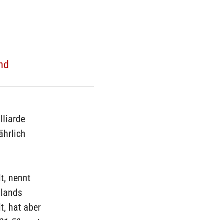
nd
lliarde
ährlich
t, nennt
hlands
t, hat aber