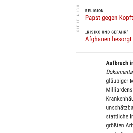
SIEHE AUCH
RELIGION
Papst gegen Kopf
„RISIKO UND GEFAHR“
Afghanen besorgt 
Aufbruch i
Dokumenta
gläubiger M
Milliarden
Krankenhäu
unschätzba
stattliche 
größten Arb