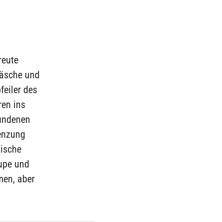
reute
wäsche und
feiler des
ren ins
bundenen
enzung
tische
Lupe und
men, aber