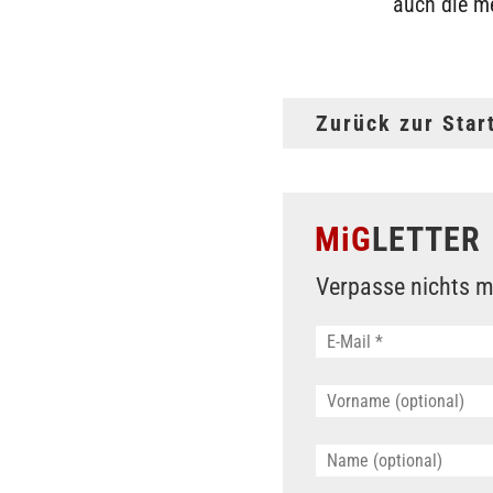
auch die m
Zurück zur Star
MiG
LETTER
Verpasse nichts m