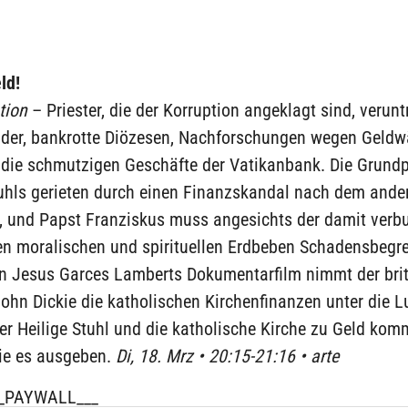
ld!
tion
– Priester, die der Korruption angeklagt sind, verunt
der, bankrotte Diözesen, Nachforschungen wegen Geld
 die schmutzigen Geschäfte der Vatikanbank. Die Grundp
tuhls gerieten durch einen Finanzskandal nach dem ande
 und Papst Franziskus muss angesichts der damit ver
en moralischen und spirituellen Erdbeben Schadensbegr
 In Jesus Garces Lamberts Dokumentarfilm nimmt der bri
John Dickie die katholischen Kirchenfinanzen unter die 
der Heilige Stuhl und die katholische Kirche zu Geld kom
sie es ausgeben.
Di, 18. Mrz • 20:15-21:16 • arte
_PAYWALL___