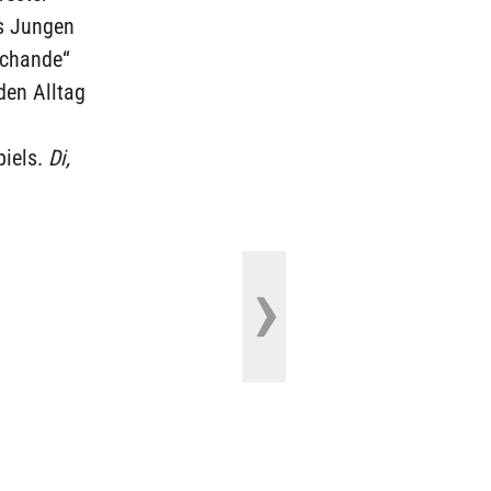
s Jungen
Schande“
den Alltag
piels.
Di,