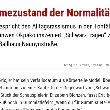
ezustand der Normalitä
pricht den Alltagsrassismus in den Tonfäl
ranwen Okpako inszeniert „Schwarz tragen“
 Ballhaus Naunynstraße.
Freitag, 27.09.2013, 8:24 Uhr
|
zul
ic, er hat sein Verfallsdatum als Körperteile-Modell übe
ets nur bis zu einer Kante. In der Gegenwart von „Schwar
Stück der Schauspielerin Elizabeth Blonzen, fasst Eric b
Fuß noch in Gummistiefeln: „Wenn du für Gummistiefel w
 das sei ein Statement für die Community.“