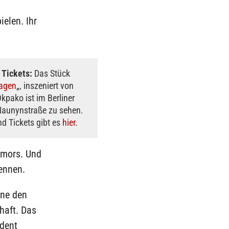
ielen. Ihr
 Tickets:
Das Stück
ragen
„, inszeniert von
pako ist im Berliner
Naunynstraße zu sehen.
d Tickets gibt es
hier
.
umors. Und
ennen.
hne den
haft. Das
udent