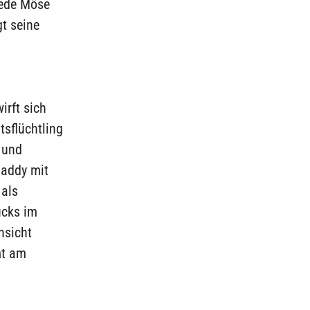
Jede Möse
gt seine
irft sich
tsflüchtling
 und
daddy mit
als
ücks im
nsicht
mt am