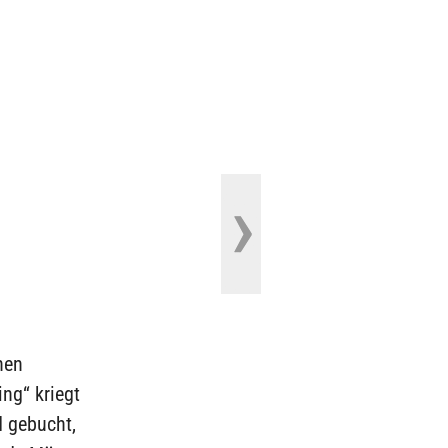
hen
ng“ kriegt
d gebucht,