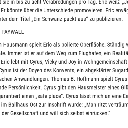
t sie in bis zu acht Verabredungen pro Tag. Eric weiß: „
“ Er könnte über die Unterschiede promovieren. Eric erwä
nter dem Titel „Ein Schwanz packt aus“ zu publizieren.
_PAYWALL___
n Hausmann spielt Eric als polierte Oberfläche. Ständig w
ale. Immer ist er auf dem Weg zum Flughafen, ein Realitä
 Eric lebt mit Cyrus, Vicky und Joy in Wohngemeinschaft
yrus ist der Doyen des Konvents, ein abgeklärter Sugar
schen Anwandlungen. Thomas B. Hoffmann spielt Cyrus 
de Persönlichkeit. Cyrus gibt den Hausmeister eines Gl
garantiert einen „safe place“. Cyrus lässt mich an eine Ei
 im Ballhaus Ost zur Inschrift wurde: „Man ritzt verträu
 der Gesellschaft und will sich selbst einrücken.“