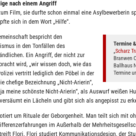
ige nach einem Angriff
zum Film, sie durfte schon einmal eine Asylbewerberin sp
pfte sich in dem Wort „Hilfe“.
meinschaft bespricht den
Termine &
ismus in den Tonfällen des
„
Scharz T
ändlichen. Ein Angriff, der nicht zur
Branwen Ok
racht wird, „wir wissen doch, wie das
Ballhaus 
Polizei vertritt lediglich den Pöbel in der
Termine un
Die chefige Bezeichnung „Nicht-Arierin“,
ja meine schönste Nicht-Arierin“, als Auswurf weißen H
versäumt ein Lächeln und gibt sich als angepisst zu erk
otiert um Rituale der Geborgenheit. Man teilt sich mit o
ifferenzerfahrungen im Außerhalb der Mehrheitsgesellsc
reift Flori. Flori studiert Kommunikationsdesign, der St