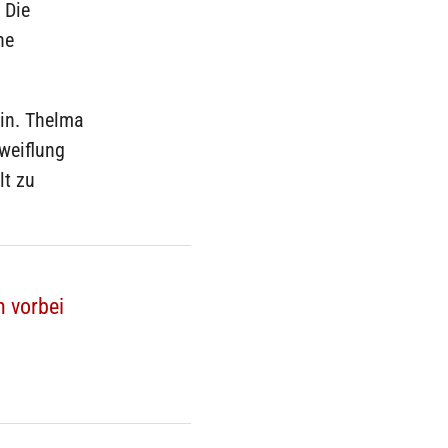
 Die
he
ein. Thelma
weiflung
lt zu
n vorbei