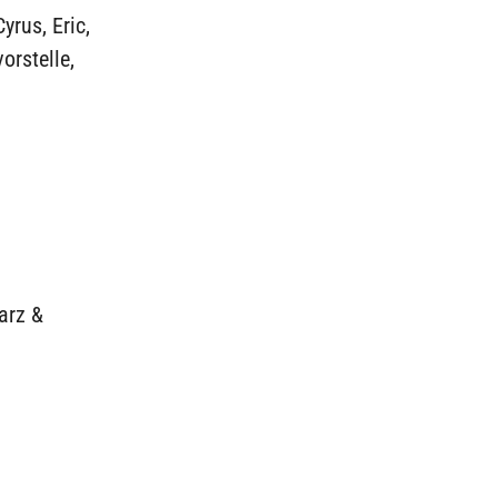
rus, Eric,
orstelle,
arz &