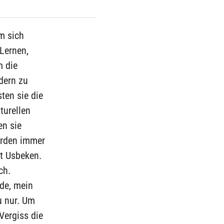
Um sich
Lernen,
m die
dern zu
ten sie die
turellen
en sie
ürden immer
t Usbeken.
ch.
rde, mein
u nur. Um
Vergiss die