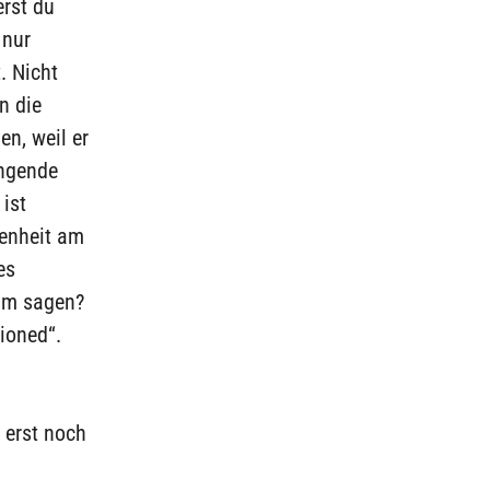
erst du
 nur
. Nicht
n die
n, weil er
ingende
 ist
genheit am
es
ihm sagen?
ioned“.
 erst noch