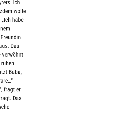
rers. Ich
tzdem wolle
: „Ich habe
einem
 Freundin
aus. Das
ie verwöhnt
t ruhen
utzt Baba,
rare…“
, fragt er
fragt. Das
sche