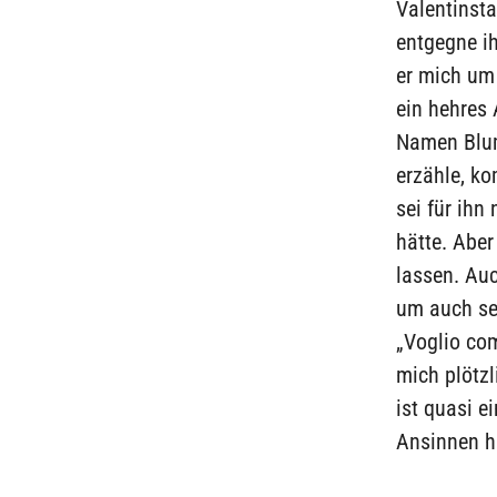
Valentinsta
entgegne ih
er mich um 
ein hehres 
Namen Blum
erzähle, k
sei für ihn
hätte. Aber
lassen. Auc
um auch sei
„Voglio com
mich plötzl
ist quasi e
Ansinnen ha