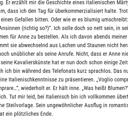
g. Er erzählt mir die Geschichte eines italienischen Märty
m, dass ich den Tag für überkommerzialisiert halte. Tro
einen Gefallen bitten. Oder wie er es blumig umschreibt
Ansinnen (richtig so?)“. Ich solle doch so nett sein, in s
en für Anne zu bestellen. Als ich davon abends meiner
ommt sie abwechselnd aus Lachen und Staunen nicht her
 noch unüblicher als seine Anrufe. Nicht, dass er Anne n
 seine Kavalierskünste hat er nun doch schon einige Zei
h ich bin während des Telefonats kurz sprachlos. Das n
ne Italienischkenntnisse zu präsentieren. „Voglio comp
prare…“, wiederholt er. Er hält inne. „Was heißt Blumen?“
ich. Tut mir leid, bei Italienisch bin ich vollkommen über
ine Steilvorlage. Sein ungewöhnlicher Ausflug in romanti
t ein plötzliches Ende.