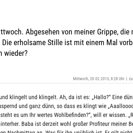
ittwoch. Abgesehen von meiner Grippe, di
 Die erholsame Stille ist mit einem Mal vor
n wieder?
Mittwoch, 20.02.2013, 8:28 Uhr
|
zu
 und klingelt und klingelt. Ah, da ist es: „Hallo?“ Eine d
uspernd und ganz dünn, so dass es klingt wie „Aaalloooo
steht es um Ihr wertes Wohlbefinden?“, will er wissen. „R
hinterher. Baba ist derzeit wohl großer Profiteur meiner B
den Nachmittag an. Was für ihn unüblich ist. Er gilt nicht 