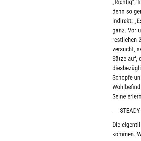
„Richtig“, 
denn so ger
indirekt: „
ganz. Vor 
restlichen 
versucht, s
Sätze auf, 
diesbezügli
Schopfe und
Wohlbefind
Seine erler
___STEADY
Die eigentl
kommen. Was