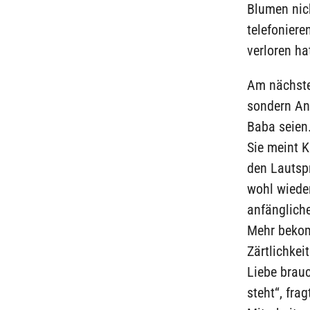
Blumen nich
telefoniere
verloren ha
Am nächsten
sondern Ann
Baba seien.
Sie meint K
den Lautspr
wohl wieder
anfänglich
Mehr bekomm
Zärtlichkei
Liebe brau
steht“, fra