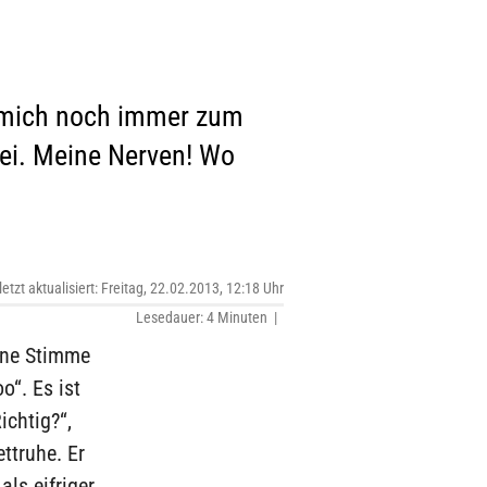
e mich noch immer zum
bei. Meine Nerven! Wo
letzt aktualisiert: Freitag, 22.02.2013, 12:18 Uhr
Lesedauer: 4 Minuten |
ünne Stimme
o“. Es ist
ichtig?“,
ettruhe. Er
als eifriger