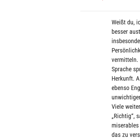
Weißt du, i
besser aus
insbesonde
Persönlichk
vermitteln.
Sprache spr
Herkunft. 
ebenso Eng
unwichtige
Viele weite
„Richtig“, 
miserables 
das zu ver