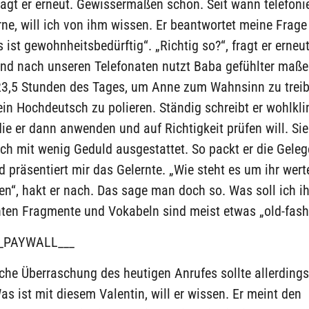
fragt er erneut. Gewissermaßen schon. Seit wann telefoni
ne, will ich von ihm wissen. Er beantwortet meine Frage
Es ist gewohnheitsbedürftig“. „Richtig so?“, fragt er erneut
und nach unseren Telefonaten nutzt Baba gefühlter maße
23,5 Stunden des Tages, um Anne zum Wahnsinn zu treibe
ein Hochdeutsch zu polieren. Ständig schreibt er wohlkl
die er dann anwenden und auf Richtigkeit prüfen will. Sie
ch mit wenig Geduld ausgestattet. So packt er die Gele
 präsentiert mir das Gelernte. „Wie steht es um ihr wert
en“, hakt er nach. Das sage man doch so. Was soll ich 
nten Fragmente und Vokabeln sind meist etwas „old-fash
_PAYWALL___
iche Überraschung des heutigen Anrufes sollte allerdings
 ist mit diesem Valentin, will er wissen. Er meint den