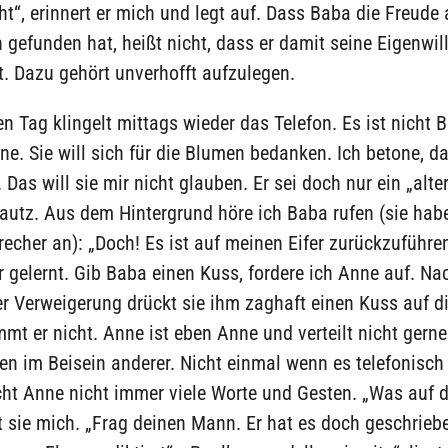
t“, erinnert er mich und legt auf. Dass Baba die Freude
n gefunden hat, heißt nicht, dass er damit seine Eigenwil
t. Dazu gehört unverhofft aufzulegen.
 Tag klingelt mittags wieder das Telefon. Es ist nicht 
e. Sie will sich für die Blumen bedanken. Ich betone, d
 Das will sie mir nicht glauben. Er sei doch nur ein „alte
autz. Aus dem Hintergrund höre ich Baba rufen (sie hab
echer an): „Doch! Es ist auf meinen Eifer zurückzuführen
 gelernt. Gib Baba einen Kuss, fordere ich Anne auf. Na
er Verweigerung drückt sie ihm zaghaft einen Kuss auf d
t er nicht. Anne ist eben Anne und verteilt nicht gerne
ten im Beisein anderer. Nicht einmal wenn es telefonisch 
cht Anne nicht immer viele Worte und Gesten. „Was auf 
gt sie mich. „Frag deinen Mann. Er hat es doch geschrieb