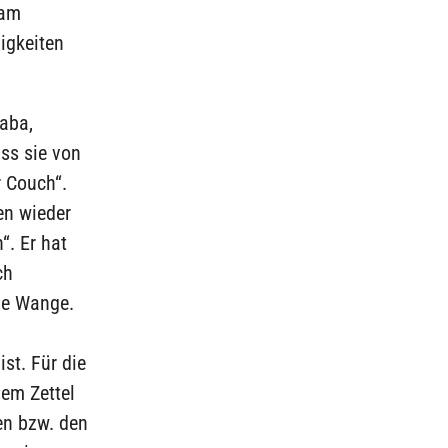
 am
ligkeiten
Baba,
ass sie von
r Couch“.
en wieder
“. Er hat
ch
ie Wange.
ist. Für die
dem Zettel
en bzw. den