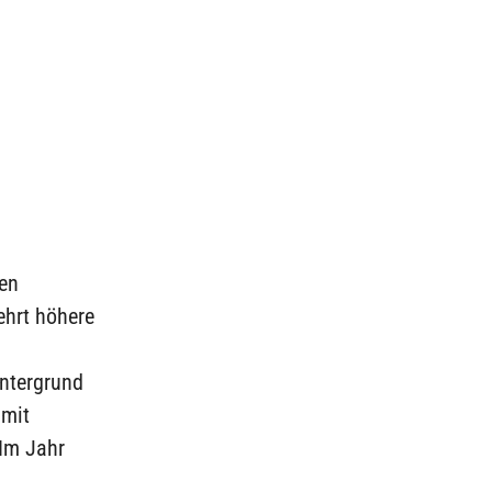
ren
ehrt höhere
intergrund
 mit
 Im Jahr