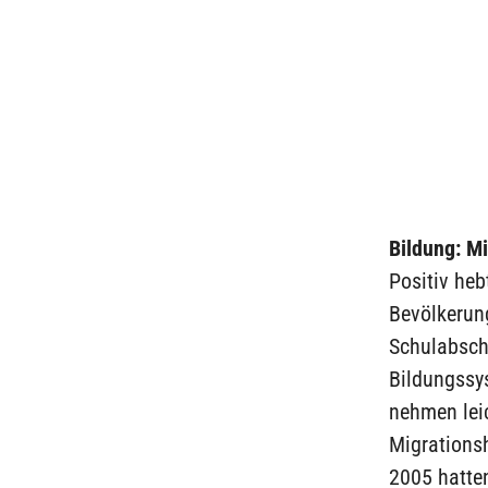
Bildung: M
Positiv heb
Bevölkerung
Schulabschl
Bildungssy
nehmen leic
Migrations
2005 hatte