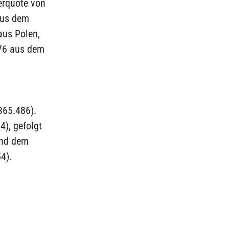
erquote von
aus dem
aus Polen,
176 aus dem
365.486).
4), gefolgt
und dem
4).