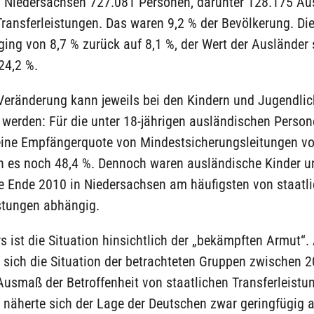
 Niedersachsen 727.081 Personen, darunter 128.175 Aus
Transferleistungen. Das waren 9,2 % der Bevölkerung. Di
ing von 8,7 % zurück auf 8,1 %, der Wert der Ausländer
24,2 %.
 Veränderung kann jeweils bei den Kindern und Jugendli
werden: Für die unter 18-jährigen ausländischen Person
eine Empfängerquote von Mindestsicherungsleitungen vo
n es noch 48,4 %. Dennoch waren ausländische Kinder u
e Ende 2010 in Niedersachsen am häufigsten von staatl
istungen abhängig.
s ist die Situation hinsichtlich der „bekämpften Armut“.
 sich die Situation der betrachteten Gruppen zwischen 
usmaß der Betroffenheit von staatlichen Transferleistu
näherte sich der Lage der Deutschen zwar geringfügig a