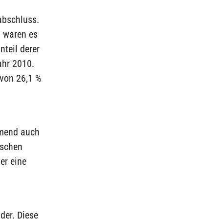
abschluss.
5 waren es
nteil derer
ahr 2010.
 von 26,1 %
hmend auch
ischen
er eine
der. Diese