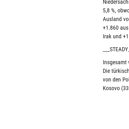
Niedersach
5,8 %, obw
Ausland vo
+1.860 aus
Irak und +1
___STEADY
Insgesamt 
Die türkisc
von den Po
Kosovo (33