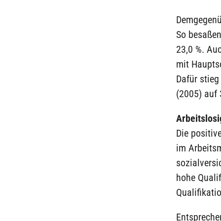
Demgegenüb
So besaßen
23,0 %. Auc
mit Haupts
Dafür stieg
(2005) auf 
Arbeitslosi
Die positi
im Arbeits
sozialversi
hohe Qualif
Qualifikati
Entsprechen