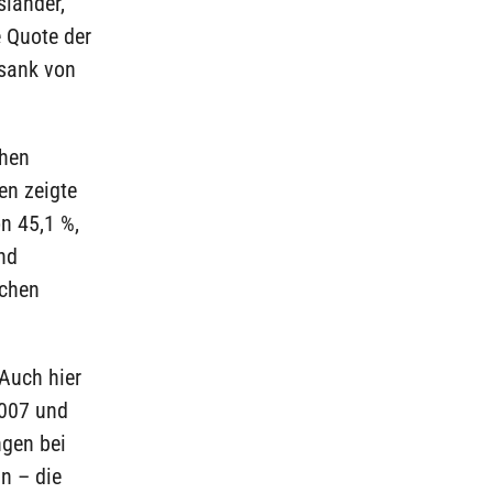
länder,
e Quote der
 sank von
chen
en zeigte
n 45,1 %,
nd
ichen
 Auch hier
2007 und
ngen bei
n – die