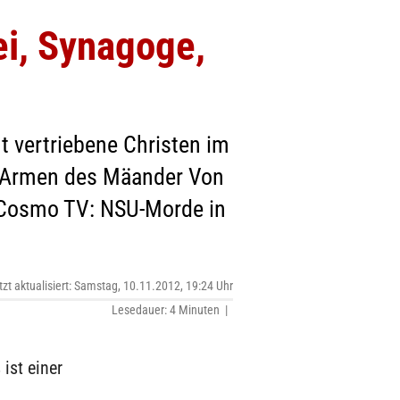
ei, Synagoge,
ut vertriebene Christen im
en Armen des Mäander Von
; Cosmo TV: NSU-Morde in
tzt aktualisiert: Samstag, 10.11.2012, 19:24 Uhr
Lesedauer: 4 Minuten |
ist einer