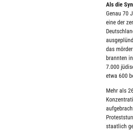
Als die Sy
Genau 70 J
eine der z
Deutschlan
ausgeplünde
das mörder
brannten i
7.000 jüdi
etwa 600 b
Mehr als 2
Konzentrat
aufgebracht
Proteststur
staatlich g