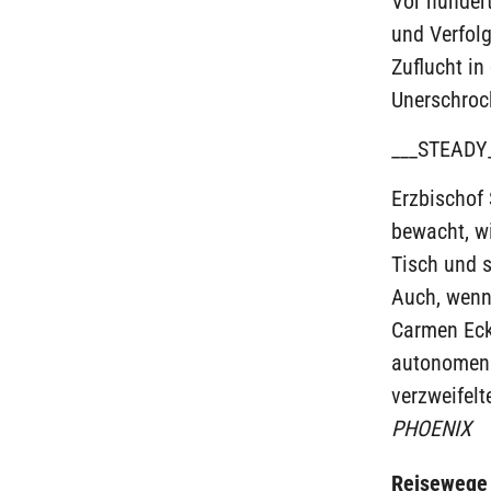
Vor hundert
und Verfolg
Zuflucht i
Unerschrock
___STEADY
Erzbischof 
bewacht, wi
Tisch und s
Auch, wenn 
Carmen Eckh
autonomen 
verzweifel
PHOENIX
Reisewege 