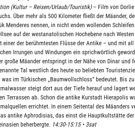
on (Kultur – Reisen/Urlaub/Touristik)
– Film von Dorlie
uchs. Über mehr als 500 Kilometer fließt der Mäander, de
ük Menderes nennen, in nicht enden wollenden Schleifen
llsee auf der westanatolischen Hochebene nach Westen 
st einer der berühmtesten Flüsse der Antike – und mit all
ichen Irrungen und Windungen ein sprichwörtlich gewor
er große Mäander entspringt in der Nähe von Dinar und 
nannte Tal westlich des heute so beliebten Touristenzie
 was im Türkischen „Baumwollschloss“ bedeutet. Bis zu
malwasser steigt dort aus der Tiefe herauf und lagert w
en Terrassen ab. Schon die antike Kurstadt Hierapolis w
malquellen errichtet. In einem Seitental des Mäanders v
as antike Aphrodisias, das einst die Hauptkultstätte der
einasien beherbergte.
14:30-15:15 • 3sat