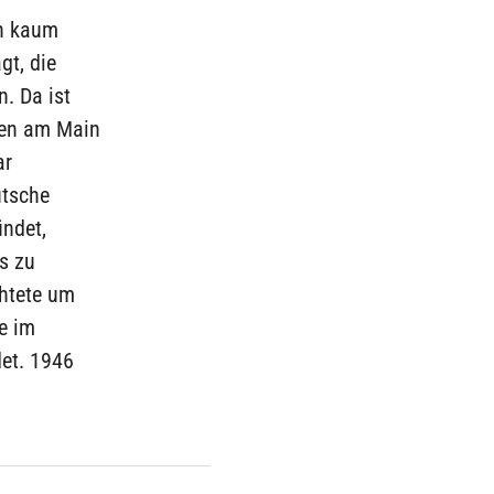
on kaum
gt, die
. Da ist
gen am Main
ar
utsche
ndet,
s zu
chtete um
e im
det. 1946