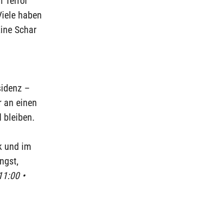
n Terror
 Viele haben
Eine Schar
sidenz –
r an einen
 bleiben.
k und im
ngst,
11:00 •