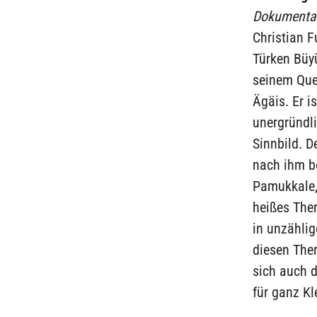
Dokumentati
Christian F
Türken Büy
seinem Que
Ägäis. Er i
unergründl
Sinnbild. D
nach ihm be
Pamukkale,
heißes Ther
in unzählig
diesen Ther
sich auch d
für ganz Kl