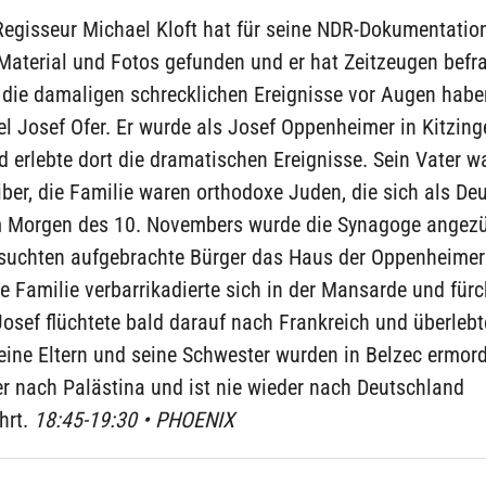
Regisseur Michael Kloft hat für seine NDR-Dokumentati
aterial und Fotos gefunden und er hat Zeitzeugen befra
die damaligen schrecklichen Ereignisse vor Augen haben
el Josef Ofer. Er wurde als Josef Oppenheimer in Kitzin
 erlebte dort die dramatischen Ereignisse. Sein Vater w
ber, die Familie waren orthodoxe Juden, die sich als De
m Morgen des 10. Novembers wurde die Synagoge angezü
suchten aufgebrachte Bürger das Haus der Oppenheimer
e Familie verbarrikadierte sich in der Mansarde und für
Josef flüchtete bald darauf nach Frankreich und überlebt
eine Eltern und seine Schwester wurden in Belzec ermor
er nach Palästina und ist nie wieder nach Deutschland
hrt.
18:45-19:30 • PHOENIX