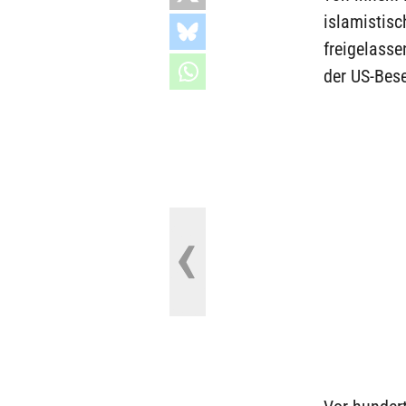
islamistisc
freigelasse
der US-Bese