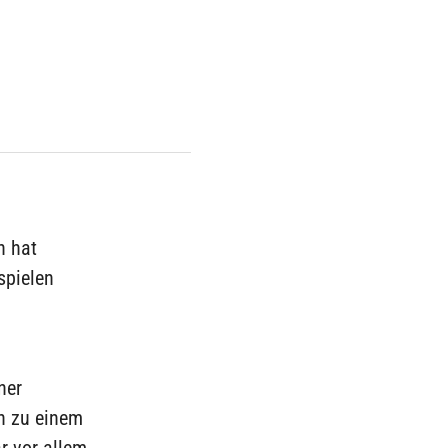
n hat
spielen
ner
n zu einem