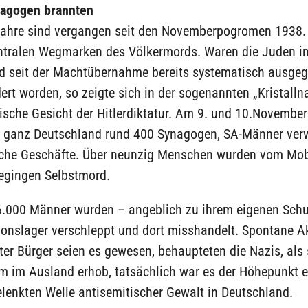
nagogen brannten
ahre sind vergangen seit den Novemberpogromen 1938. 
entralen Wegmarken des Völkermords. Waren die Juden i
d seit der Machtübernahme bereits systematisch ausgeg
rt worden, so zeigte sich in der sogenannten „Kristalln
ische Gesicht der Hitlerdiktatur. Am 9. und 10.Novembe
n ganz Deutschland rund 400 Synagogen, SA-Männer ver
sche Geschäfte. Über neunzig Menschen wurden vom Mob
egingen Selbstmord.
6.000 Männer wurden – angeblich zu ihrem eigenen Schu
ionslager verschleppt und dort misshandelt. Spontane A
er Bürger seien es gewesen, behaupteten die Nazis, als 
m im Ausland erhob, tatsächlich war es der Höhepunkt e
elenkten Welle antisemitischer Gewalt in Deutschland.