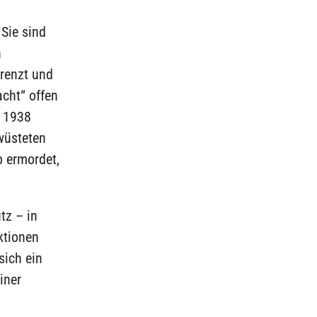
Sie sind
n
renzt und
acht“ offen
r 1938
wüsteten
 ermordet,
tz – in
ktionen
sich ein
iner