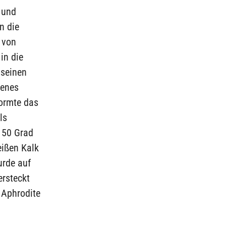
 und
n die
 von
in die
 seinen
denes
formte das
ls
 50 Grad
eißen Kalk
urde auf
ersteckt
 Aphrodite