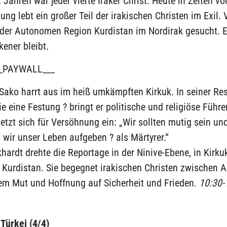
 Jahren war jeder vierte Iraker Christ. Heute in Zeiten vo
ung lebt ein großer Teil der irakischen Christen im Exil.
n der Autonomen Region Kurdistan im Nordirak gesucht. 
ener bleibt.
_PAYWALL___
Sako harrt aus im heiß umkämpften Kirkuk. In seiner Re
e eine Festung ? bringt er politische und religiöse Führe
etzt sich für Versöhnung ein: „Wir sollten mutig sein und
wir unser Leben aufgeben ? als Märtyrer.“
ardt drehte die Reportage in der Ninive-Ebene, in Kirku
Kurdistan. Sie begegnet irakischen Christen zwischen A
tem Mut und Hoffnung auf Sicherheit und Frieden.
10:30-
Türkei (4/4)